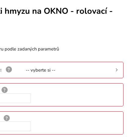
ti hmyzu na OKNO - rolovací -
ru podle zadaných parametrů
ů
:
-- vyberte si --
: