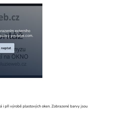
brazením externího
lužby youtube.com.
ž neptat
ívá i při výrobě plastových oken. Zobrazené barvy jsou