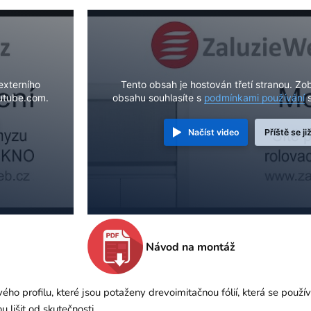
externího
Tento obsah je hostován třetí stranou. Zo
utube.com.
obsahu souhlasíte s
podmínkami používání
s
Načíst video
Příště se ji
Návod na montáž
ého profilu, které jsou potaženy drevoimitačnou fólií, která se použ
 lišit od skutečnosti.