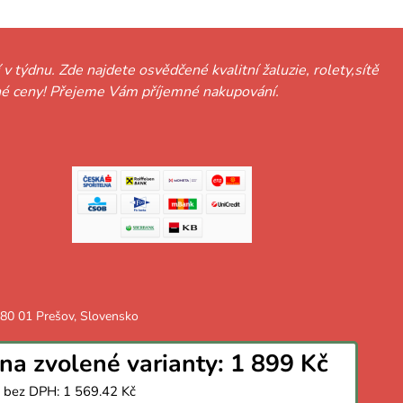
 v týdnu. Zde najdete osvědčené kvalitní žaluzie, rolety,sítě
hodné ceny! Přejeme Vám příjemné nakupování.
 080 01 Prešov, Slovensko
na zvolené varianty:
1 899 Kč
 bez DPH:
1 569.42 Kč