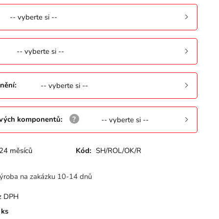
-- vyberte si --
-- vyberte si --
nění
:
-- vyberte si --
ových komponentů
:
-- vyberte si --
24 měsíců
Kód:
SH/ROL/OK/R
ýroba na zakázku 10-14 dnů
z DPH
ks