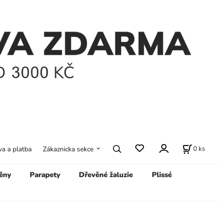
0
ks
a a platba
Zákaznicka sekce
ěny
Parapety
Dřevěné žaluzie
Plissé