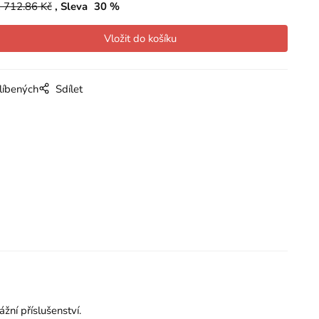
 712.86
Kč
Sleva
30
%
líbených
Sdílet
žní příslušenství.