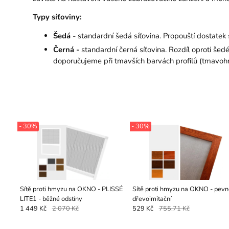
Typy síťoviny:
Šedá -
standardní šedá síťovina. Propouští dostat
Černá -
standardní černá síťovina. Rozdíl oproti še
doporučujeme při tmavších barvách profilů (tmavohně
- 30%
- 30%
Sítě proti hmyzu na OKNO - PLISSÉ
Sítě proti hmyzu na OKNO - pevn
LITE1 - běžné odstíny
dřevoimitační
1 449 Kč
2 070 Kč
529 Kč
755.71 Kč