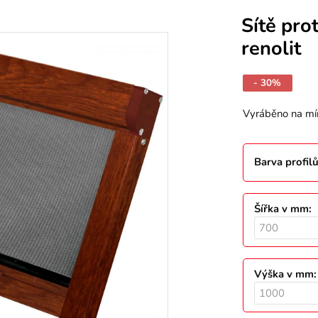
Sítě pro
renolit
- 30%
Vyráběno na mí
Barva profil
Šířka v mm
:
Výška v mm