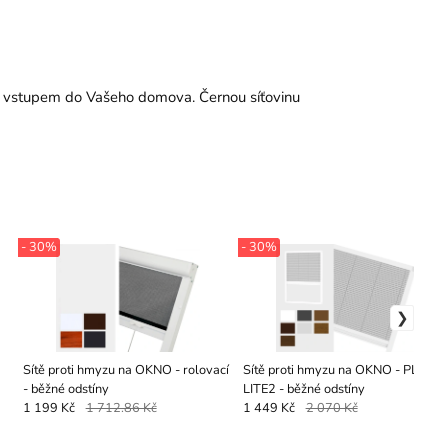
řed vstupem do Vašeho domova. Černou síťovinu
- 30%
- 30%
Sítě proti hmyzu na OKNO - rolovací
Sítě proti hmyzu na OKNO - PLISSÉ
- běžné odstíny
LITE2 - běžné odstíny
1 199 Kč
1 712.86 Kč
1 449 Kč
2 070 Kč