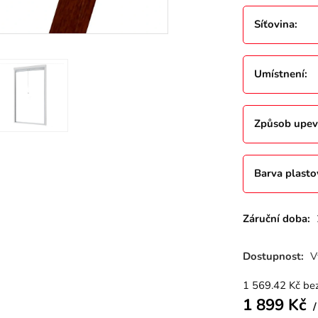
Síťovina
:
Umístnení
:
Způsob upev
Barva plast
Záruční doba:
Dostupnost:
V
1 569.42
Kč
be
1 899
Kč