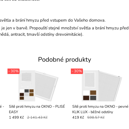
ek světla a brání hmyzu před vstupem do Vašeho domova.
dé je jen v barvě. Propouští stejné množství světla a brání hmyzu p
dá, antracit, tmavší odstíny drevoimitácie).
Podobné produkty
- 30%
- 30%
é -
Sítě proti hmyzu na OKNO – PLISÉ
Sítě proti hmyzu na OKNO - pevné
EASY
KLIK LUX - běžné odstíny
1 499 Kč
2 141.43 Kč
419 Kč
598.57 Kč