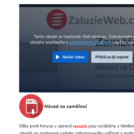
Tento obsah je hostován třetí stranou. Zobrazením 
obsahu souhlasíte s
podmínkami používání
služby yo
Načíst video
Příště se již neptat
Návod na zaměření
Síťky proti hmyzu v úpravě
jsou vyráběny z hliníkov
renolit
závislé na nastavení vašeho zobrazovacího zařízení a mohou