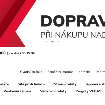
 000
(prac.dny 7:30-15:30)
Úvodní stránka
Zaměření-montáž
Kontakt
Doprav
rnýže
Sítě proti hmyzu
Střešní rolety
Japonské st
Venkovní žaluzie
Venkovní rolety
Pergoly VEGAS