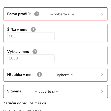
Barva profilů
:
-- vyberte si --
Šířka v mm
:
Výška v mm
:
Hloubka v mm
:
-- vyberte si --
Síťovina
:
-- vyberte si --
Záruční doba:
24 měsíců