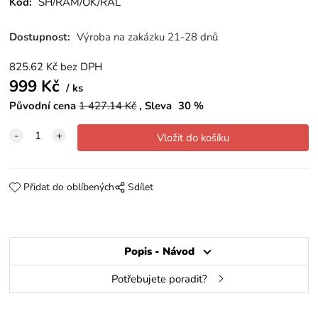
Kód:
SH/RAM/OK/RAL
Dostupnost:
Výroba na zakázku 21-28 dnů
825.62
Kč
bez DPH
999
Kč
ks
Původní cena
1 427.14
Kč
Sleva
30
%
Přidat do oblíbených
Sdílet
Popis - Návod
Potřebujete poradit?