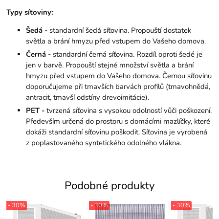
Typy síťoviny:
Šedá -
standardní šedá síťovina. Propouští dostatek
světla a brání hmyzu před vstupem do Vašeho domova.
Černá -
standardní černá síťovina. Rozdíl oproti šedé je
jen v barvě. Propouští stejné množství světla a brání
hmyzu před vstupem do Vašeho domova. Černou síťovinu
doporučujeme při tmavších barvách profilů (tmavohnědá,
antracit, tmavší odstíny drevoimitácie).
PET -
tvrzená síťovina s vysokou odolností vůči poškození.
Především určená do prostoru s domácími mazlíčky, které
dokáži standardní síťovinu poškodit. Síťovina je vyrobená
z poplastovaného syntetického odolného vlákna.
Podobné produkty
- 30%
- 30%
- 30%