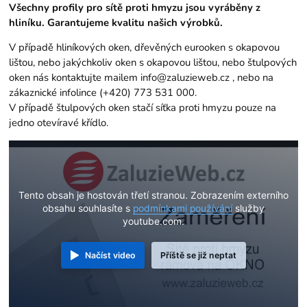
Všechny profily pro sítě proti hmyzu jsou vyráběny z
hliníku. Garantujeme kvalitu našich výrobků.
V případě hliníkových oken, dřevěných eurooken s okapovou
lištou, nebo jakýchkoliv oken s okapovou lištou, nebo štulpových
oken nás kontaktujte mailem
info@zaluzieweb.cz
, nebo na
zákaznické infolince (+420) 773 531 000.
V případě štulpových oken stačí síťka proti hmyzu pouze na
jedno otevíravé křídlo.
Tento obsah je hostován třetí stranou. Zobrazením externího
obsahu souhlasíte s
podmínkami používání
služby
youtube.com.
Načíst video
Příště se již neptat