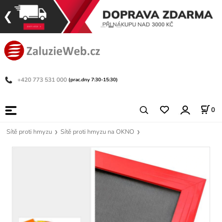
+420 773 531 000
(prac.dny 7:30-15:30)
0
Sítě proti hmyzu
Sítě proti hmyzu na OKNO