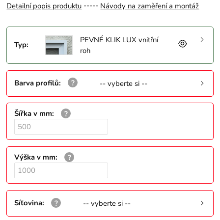
-----
Detailní popis produktu
Návody na zaměření a montáž
PEVNÉ KLIK LUX vnitřní
Typ
:
roh
Barva profilů
:
-- vyberte si --
Šířka v mm
:
Výška v mm
:
Síťovina
:
-- vyberte si --