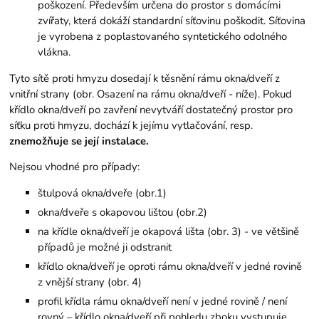
poškození. Především určena do prostor s domácími
zvířaty, která dokáží standardní síťovinu poškodit. Síťovina
je vyrobena z poplastovaného syntetického odolného
vlákna.
Tyto sítě proti hmyzu dosedají k těsnění rámu okna/dveří z
vnitřní strany (obr. Osazení na rámu okna/dveří - níže). Pokud
křídlo okna/dveří po zavření nevytváří dostatečný prostor pro
síťku proti hmyzu, dochází k jejímu vytlačování, resp.
znemožňuje se její instalace.
Nejsou vhodné pro případy:
štulpová okna/dveře (obr.1)
okna/dveře s okapovou lištou (obr.2)
na křídle okna/dveří je okapová lišta (obr. 3) - ve většině
případů je možné ji odstranit
křídlo okna/dveří je oproti rámu okna/dveří v jedné rovině
z vnější strany (obr. 4)
profil křídla rámu okna/dveří není v jedné rovině / není
rovný – křídlo okna/dveří při pohledu zboku vystupuje