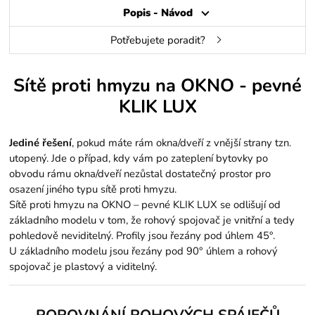
Popis - Návod
Potřebujete poradit?
Sítě proti hmyzu na OKNO - pevné
KLIK LUX
Jediné řešení
, pokud máte rám okna/dveří z vnější strany tzn.
utopený. Jde o případ, kdy vám po zateplení bytovky po
obvodu rámu okna/dveří nezůstal dostatečný prostor pro
osazení jiného typu sítě proti hmyzu.
Sítě proti hmyzu na OKNO – pevné KLIK LUX se odlišují od
základního modelu v tom, že rohový spojovač je vnitřní a tedy
pohledově neviditelný. Profily jsou řezány pod úhlem 45°.
U základního modelu jsou řezány pod 90° úhlem a rohový
spojovač je plastový a viditelný.
POROVNÁNÍ ROHOVÝCH SPÁJEČŮ