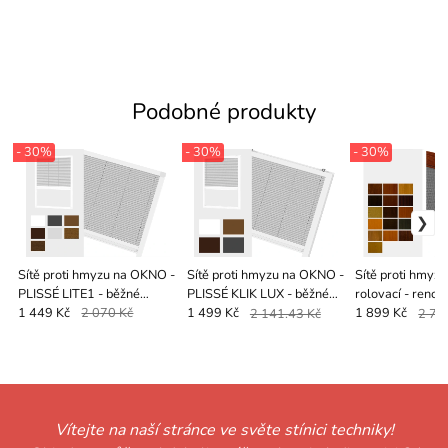
Podobné produkty
- 30%
- 30%
- 30%
Sítě proti hmyzu na OKNO -
Sítě proti hmyzu na OKNO -
Sítě proti hmyz
PLISSÉ LITE1 - běžné
PLISSÉ KLIK LUX - běžné
rolovací - renoli
odstíny
odstíny
1 449 Kč
2 070 Kč
1 499 Kč
2 141.43 Kč
1 899 Kč
2 71
Vítejte na naší stránce ve světe stínici techniky!