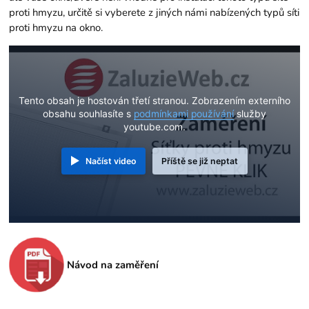
proti hmyzu, určitě si vyberete z jiných námi nabízených
typů síti
proti hmyzu na okno.
Tento obsah je hostován třetí stranou. Zobrazením externího
obsahu souhlasíte s
podmínkami používání
služby
youtube.com.
Načíst video
Příště se již neptat
Návod na zaměření