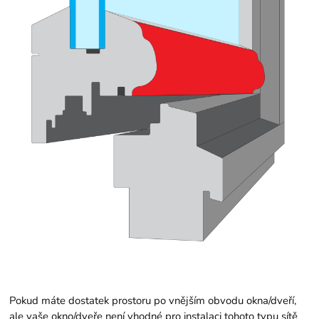
Pokud máte dostatek prostoru po vnějším obvodu okna/dveří,
ale vaše okno/dveře není vhodné pro instalaci tohoto typu sítě