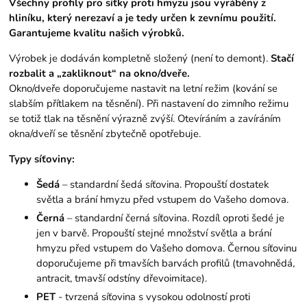
Všechny profily pro síťky proti hmyzu jsou vyráběny z
hliníku, který nerezaví a je tedy určen k zevnímu použití.
Garantujeme kvalitu našich výrobků.
Výrobek je dodáván kompletně složený (není to demont).
Stačí
rozbalit a „zakliknout“ na okno/dveře.
Okno/dveře doporučujeme nastavit na letní režim (kování se
slabším přítlakem na těsnění). Při nastavení do zimního režimu
se totiž tlak na těsnění výrazně zvýší. Otevíráním a zavíráním
okna/dveří se těsnění zbytečně opotřebuje.
Typy síťoviny:
Šedá
– standardní šedá síťovina. Propouští dostatek
světla a brání hmyzu před vstupem do Vašeho domova.
Černá
– standardní černá síťovina. Rozdíl oproti šedé je
jen v barvě. Propouští stejné množství světla a brání
hmyzu před vstupem do Vašeho domova. Černou síťovinu
doporučujeme při tmavších barvách profilů (tmavohnědá,
antracit, tmavší odstíny dřevoimitace).
PET
- tvrzená síťovina s vysokou odolností proti