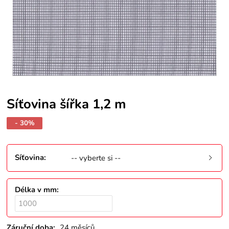
Síťovina šířka 1,2 m
- 30%
Síťovina
:
-- vyberte si --
Délka v mm
:
Záruční doba:
24 měsíců