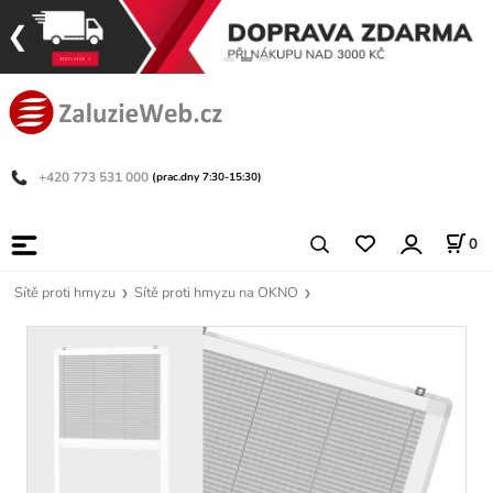
+420 773 531 000
(prac.dny 7:30-15:30)
0
Sítě proti hmyzu
Sítě proti hmyzu na OKNO