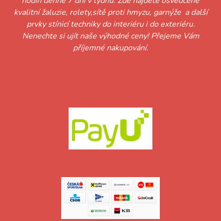
hodin denně 7 dní v týdnu. Zde najdete osvědčené
kvalitní žaluzie, rolety,sítě proti hmyzu, garnýže a další
prvky stínicí techniky do interiéru i do exteriéru.
Nenechte si ujít naše výhodné ceny! Přejeme Vám
příjemné nakupování.