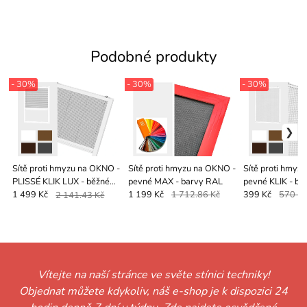
Podobné produkty
- 30%
- 30%
- 30%
Sítě proti hmyzu na OKNO -
Sítě proti hmyzu na OKNO -
Sítě proti hmyz
PLISSÉ KLIK LUX - běžné
pevné MAX - barvy RAL
pevné KLIK - bě
odstíny
1 499 Kč
2 141.43 Kč
1 199 Kč
1 712.86 Kč
399 Kč
570 K
Vítejte na naší stránce ve světe stínici techniky!
Objednat můžete kdykoliv, náš e-shop je k dispozici 24