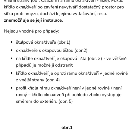
vnitřní strany (obr. Osazení na rámu okna/dveří - níže). Pokud
křídlo okna/dveří po zavření nevytváří dostatečný prostor pro
síťku proti hmyzu, dochází k jejímu vytlačování, resp.
znemožňuje se její instalace.
Nejsou vhodné pro případy:
štulpová okna/dveře (obr.1)
okna/dveře s okapovou lištou (obr.2)
na křídle okna/dveří je okapová lišta (obr. 3) - ve většině
případů je možné ji odstranit
křídlo okna/dveří je oproti rámu okna/dveří v jedné rovině
z vnější strany (obr. 4)
profil křídla rámu okna/dveří není v jedné rovině / není
rovný – křídlo okna/dveří při pohledu zboku vystupuje
směrem do exteriéru (obr. 5)
obr.1