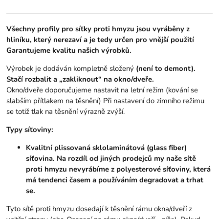
Všechny profily pro síťky proti hmyzu jsou vyráběny z
hliníku, který nerezaví a je tedy určen pro vnější použití
Garantujeme kvalitu našich výrobků.
Výrobek je dodáván kompletně složený
(není to demont).
Stačí rozbalit a „zakliknout“ na okno/dveře.
Okno/dveře doporučujeme nastavit na letní režim (kování se
slabším přítlakem na těsnění) Při nastavení do zimního režimu
se totiž tlak na těsnění výrazně zvýší.
Typy síťoviny:
Kvalitní plissovaná sklolaminátová (glass fiber)
síťovina. Na rozdíl od jiných prodejců my naše sítě
proti hmyzu nevyrábíme z polyesterové síťoviny, která
má tendenci časem a používáním degradovat a trhat
se.
Tyto sítě proti hmyzu dosedají k těsnění rámu okna/dveří z