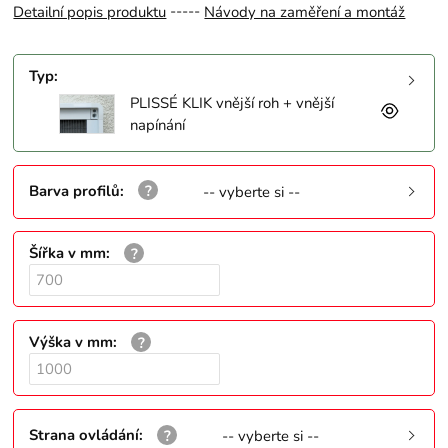
-----
Detailní popis produktu
Návody na zaměření a montáž
Typ
:
PLISSÉ KLIK vnější roh + vnější
napínání
Barva profilů
:
-- vyberte si --
Šířka v mm
:
Výška v mm
:
Strana ovládání
:
-- vyberte si --