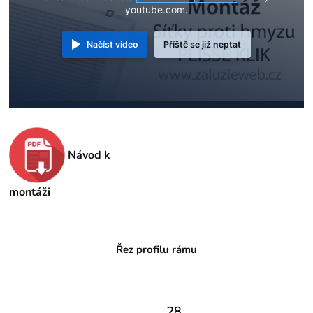
youtube.com.
Načíst video
Příště se již neptat
Návod k
montáži
Řez profilu rámu