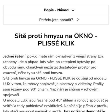
Popis - Návod
Potřebujete poradit?
Sítě proti hmyzu na OKNO -
PLISSÉ KLIK
Jediné řešení
, pokud máte rám okna/dveří z vnější strany tzn.
utopený. Jde o případ, kdy vám po zateplení bytovky po
obvodu rámu okna/dveří nezůstal dostatečný prostor pro
osazení jiného typu sítě proti hmyzu.
Sítě proti hmyzu na OKNO - PLISSÉ KLIK se odlišují od modelu
LUX v tom, že rohový spojovač je plastový a viditelný. Profily
jsou řezány pod 90° úhlem. Napínání je šňůrou v rohovém
spojovači.
U modelu LUX jsou řezané pod 45° úhlem a rohový spojovač je
vnitřní a tedy pohledově neviditelný. Napínání je přímo v profilu,
kdy stačí posunout napínák v profilu,
bez potřeby demontáže