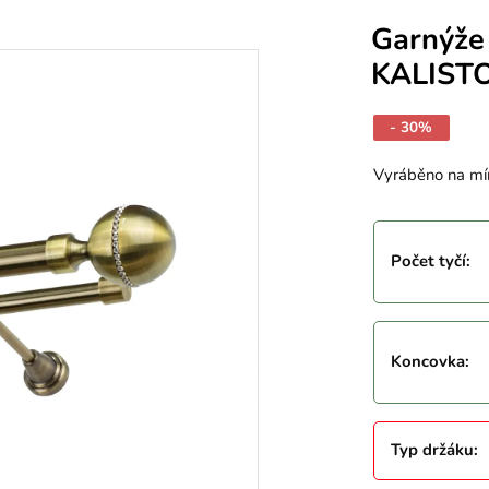
Garnýže
KALISTO
- 30%
Vyráběno na mí
Počet tyčí
:
Koncovka
:
Typ držáku
: