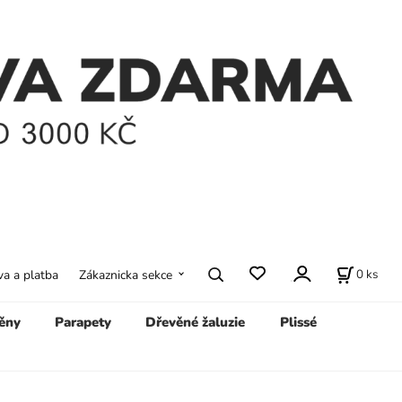
0
ks
a a platba
Zákaznicka sekce
ěny
Parapety
Dřevěné žaluzie
Plissé