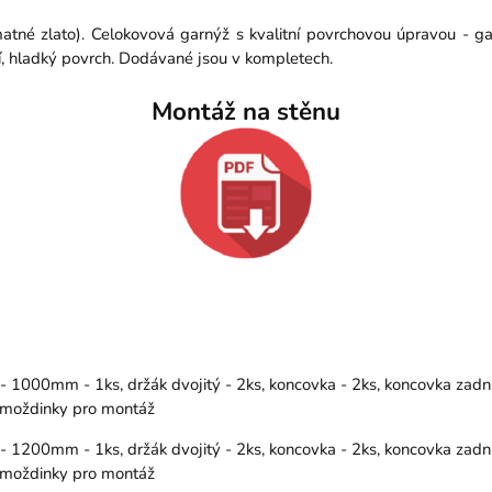
atné zlato). Celokovová garnýž s kvalitní povrchovou úpravou - g
í, hladký povrch. Dodávané jsou v kompletech.
Montáž na stěnu
000mm - 1ks, držák dvojitý - 2ks, koncovka - 2ks, koncovka zadní(
 hmoždinky pro montáž
200mm - 1ks, držák dvojitý - 2ks, koncovka - 2ks, koncovka zadní(
 hmoždinky pro montáž