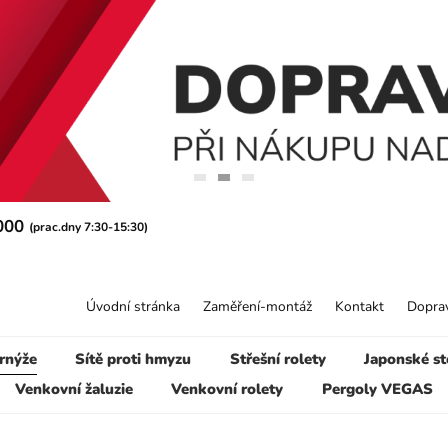
 000
(prac.dny 7:30-15:30)
Úvodní stránka
Zaměření-montáž
Kontakt
Doprav
rnýže
Sítě proti hmyzu
Střešní rolety
Japonské st
Venkovní žaluzie
Venkovní rolety
Pergoly VEGAS