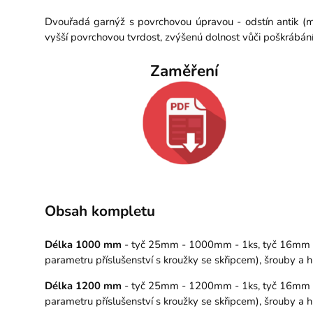
Dvouřadá garnýž s povrchovou úpravou - odstín antik (m
vyšší povrchovou tvrdost, zvýšenú dolnost vůči poškrábán
Zaměření
Obsah kompletu
Délka 1000 mm
- tyč 25mm - 1000mm - 1ks, tyč 16mm - 1
parametru příslušenství s kroužky se skřipcem), šrouby a
Délka 1200 mm
- tyč 25mm - 1200mm - 1ks, tyč 16mm - 1
parametru příslušenství s kroužky se skřipcem), šrouby a