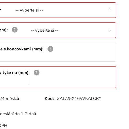
:
-- vyberte si --
(mm)
:
-- vyberte si --
že s koncovkami (mm)
:
u tyče na (mm)
:
24 měsíců
Kód:
GAL/25X16/A\KALCRY
deslání do 1-2 dnů
DPH