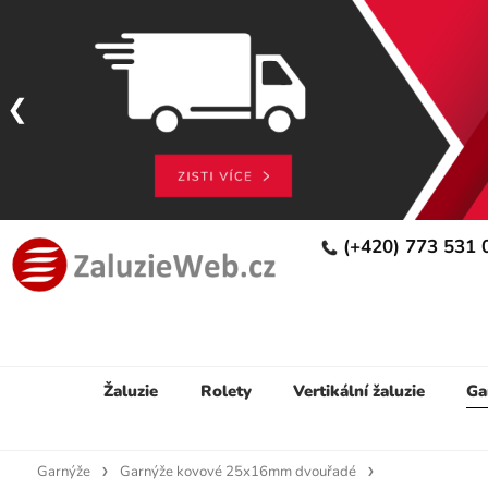
(+420) 773 531
Žaluzie
Rolety
Vertikální žaluzie
Ga
Garnýže
Garnýže kovové 25x16mm dvouřadé