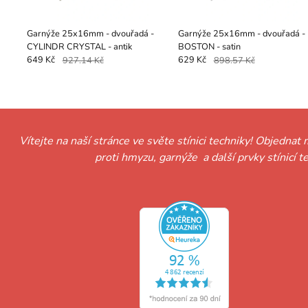
Garnýže 25x16mm - dvouřadá -
Garnýže 25x16mm - dvouřadá -
CYLINDR CRYSTAL - antik
BOSTON - satin
649 Kč
927.14 Kč
629 Kč
898.57 Kč
Vítejte na naší stránce ve světe stínici techniky! Objednat 
proti hmyzu, garnýže a další prvky stínicí 