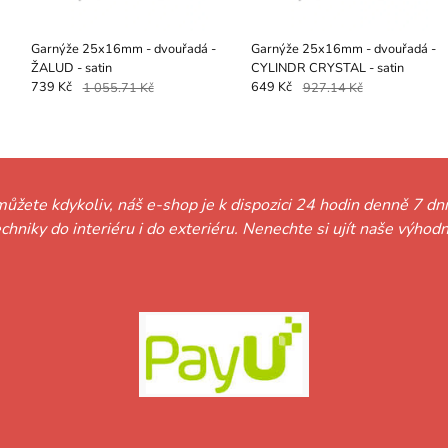
Garnýže 25x16mm - dvouřadá -
Garnýže 25x16mm - dvouřadá -
ŽALUD - satin
CYLINDR CRYSTAL - satin
739 Kč
1 055.71 Kč
649 Kč
927.14 Kč
můžete kdykoliv, náš e-shop je k dispozici 24 hodin denně 7 dní
techniky do interiéru i do exteriéru. Nenechte si ujít naše vý