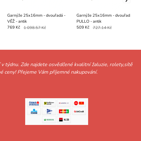
Garnýže 25x16mm - dvouřadá -
Garnýže 25x16mm - dvouřadá -
VĚŽ - antik
PULLO - antik
769 Kč
1 098.57 Kč
509 Kč
727.14 Kč
 v týdnu. Zde najdete osvědčené kvalitní žaluzie, rolety,sítě
hodné ceny! Přejeme Vám příjemné nakupování.