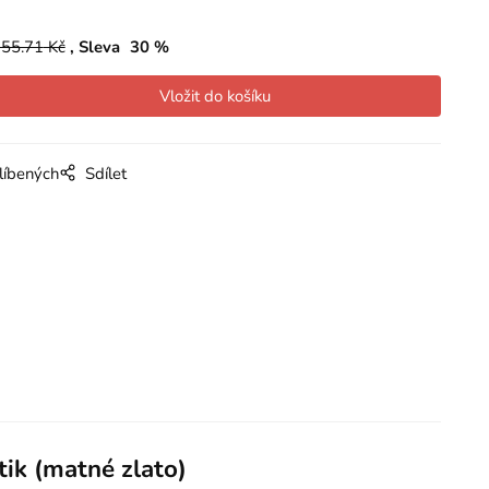
55.71
Kč
Sleva
30
%
líbených
Sdílet
ik (matné zlato)