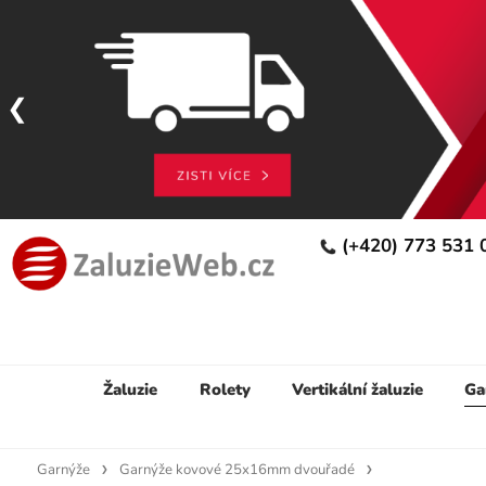
(+420) 773 531
Žaluzie
Rolety
Vertikální žaluzie
Ga
Garnýže
Garnýže kovové 25x16mm dvouřadé