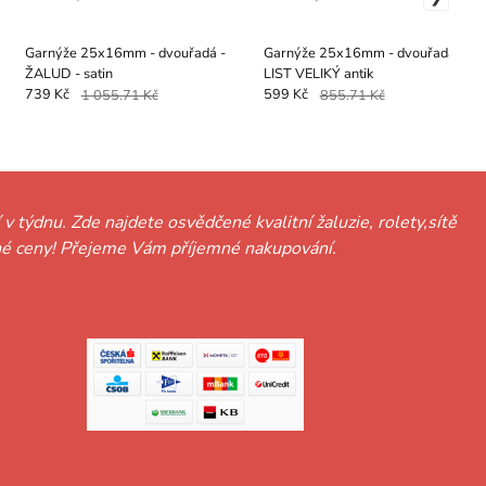
Garnýže 25x16mm - dvouřadá -
Garnýže 25x16mm - dvouřadá -
ŽALUD - satin
LIST VELIKÝ antik
739 Kč
1 055.71 Kč
599 Kč
855.71 Kč
 v týdnu. Zde najdete osvědčené kvalitní žaluzie, rolety,sítě
hodné ceny! Přejeme Vám příjemné nakupování.