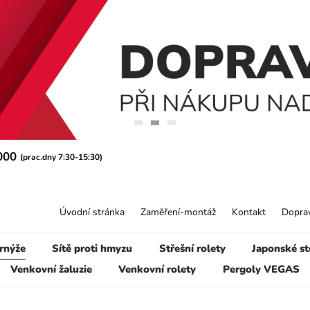
 000
(prac.dny 7:30-15:30)
Úvodní stránka
Zaměření-montáž
Kontakt
Doprav
rnýže
Sítě proti hmyzu
Střešní rolety
Japonské st
Venkovní žaluzie
Venkovní rolety
Pergoly VEGAS