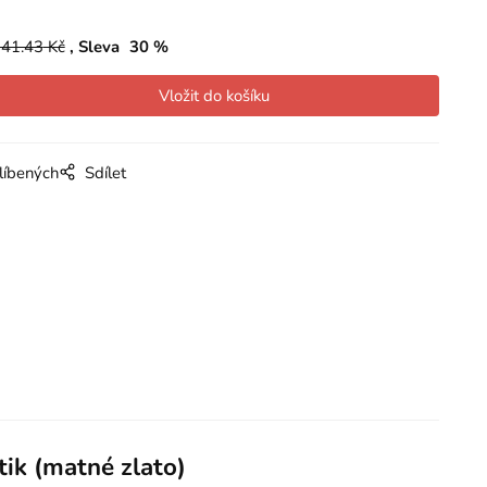
41.43
Kč
Sleva
30
%
líbených
Sdílet
ik (matné zlato)