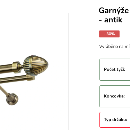
Garnýže
- antik
- 30%
Vyráběno na mí
Počet tyčí
:
Koncovka
:
Typ držáku
: