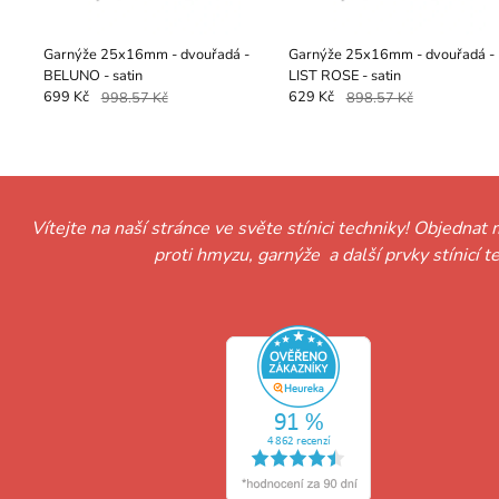
Garnýže 25x16mm - dvouřadá -
Garnýže 25x16mm - dvouřadá -
BELUNO - satin
LIST ROSE - satin
699 Kč
998.57 Kč
629 Kč
898.57 Kč
Vítejte na naší stránce ve světe stínici techniky! Objednat 
proti hmyzu, garnýže a další prvky stínicí 