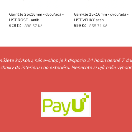
Garnýže 25x16mm - dvouřadá -
Garnýže 25x16mm - dvouřadá -
LIST ROSE - antik
LIST VELIKÝ satin
629 Kč
898.57 Kč
599 Kč
855.71 Kč
můžete kdykoliv, náš e-shop je k dispozici 24 hodin denně 7 dní
techniky do interiéru i do exteriéru. Nenechte si ujít naše vý