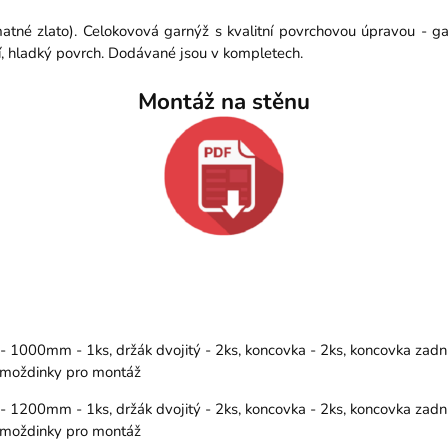
atné zlato). Celokovová garnýž s kvalitní povrchovou úpravou - g
í, hladký povrch. Dodávané jsou v kompletech.
Montáž na stěnu
000mm - 1ks, držák dvojitý - 2ks, koncovka - 2ks, koncovka zadní(
 hmoždinky pro montáž
200mm - 1ks, držák dvojitý - 2ks, koncovka - 2ks, koncovka zadní(
 hmoždinky pro montáž