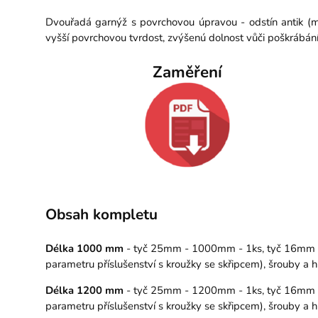
Dvouřadá garnýž s povrchovou úpravou - odstín antik (m
vyšší povrchovou tvrdost, zvýšenú dolnost vůči poškrábán
Zaměření
Obsah kompletu
Délka 1000 mm
- tyč 25mm - 1000mm - 1ks, tyč 16mm - 1
parametru příslušenství s kroužky se skřipcem), šrouby a
Délka 1200 mm
- tyč 25mm - 1200mm - 1ks, tyč 16mm - 1
parametru příslušenství s kroužky se skřipcem), šrouby a