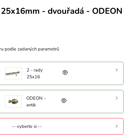
 25x16mm - dvouřadá - ODEON
ru podle zadaných parametrů
2 - rady
25x16
ODEON -
antik
-- vyberte si --