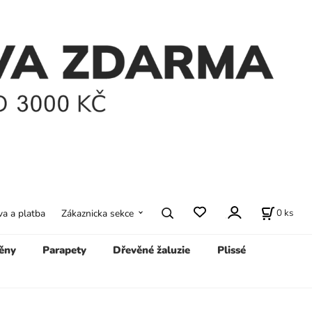
0
ks
a a platba
Zákaznicka sekce
ěny
Parapety
Dřevěné žaluzie
Plissé