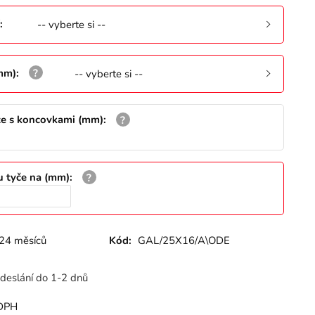
:
-- vyberte si --
(mm)
:
-- vyberte si --
že s koncovkami (mm)
:
u tyče na (mm)
:
24 měsíců
Kód:
GAL/25X16/A\ODE
deslání do 1-2 dnů
DPH