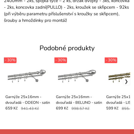
2400mm - 2ks, spojka tyče – 2 ks, držák dvojitý - 3ks, koncovka
- 2ks, koncovka zadní(PULLO) - 2ks, kroužek se skřipcem - 92ks
(při výběru parametru příslušenství s kroužky se skřipcem),
šrouby a hmoždinky pro montáž
Podobné produkty
- 30%
- 30%
- 30%
Garnýže 25x16mm -
Garnýže 25x16mm -
Garnýže 25x16
dvouřadá - ODEON - satin
dvouřadá - BELUNO - satin
dvouřadá - LIS
antik
659 Kč
941.43 Kč
699 Kč
998.57 Kč
599 Kč
855.71