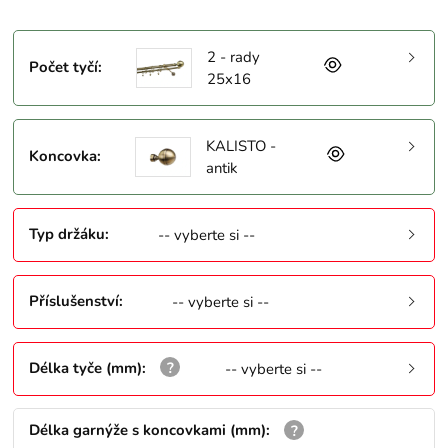
2 - rady
Počet tyčí
:
25x16
KALISTO -
Koncovka
:
antik
Typ držáku
:
-- vyberte si --
Příslušenství
:
-- vyberte si --
Délka tyče (mm)
:
-- vyberte si --
Délka garnýže s koncovkami (mm)
: