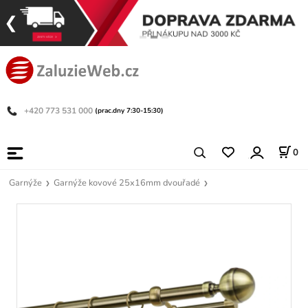
+420 773 531 000
(prac.dny 7:30-15:30)
0
Garnýže
Garnýže kovové 25x16mm dvouřadé