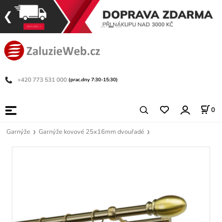
+420 773 531 000
(prac.dny 7:30-15:30)
0
Garnýže
Garnýže kovové 25x16mm dvouřadé