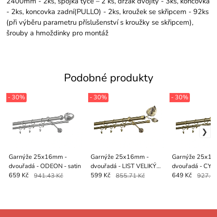
2400mm - 2ks, spojka tyče – 2 ks, držák dvojitý - 3ks, koncovka
- 2ks, koncovka zadní(PULLO) - 2ks, kroužek se skřipcem - 92ks
(při výběru parametru příslušenství s kroužky se skřipcem),
šrouby a hmoždinky pro montáž
Podobné produkty
- 30%
- 30%
- 30%
Garnýže 25x16mm -
Garnýže 25x16mm -
Garnýže 25x16
dvouřadá - ODEON - satin
dvouřadá - LIST VELIKÝ
dvouřadá - CY
antik
CRYSTAL - anti
659 Kč
941.43 Kč
599 Kč
855.71 Kč
649 Kč
927.14