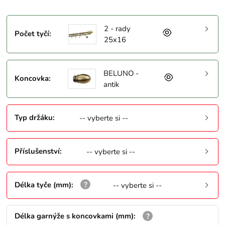
2 - rady
Počet tyčí
:
25x16
BELUNO -
Koncovka
:
antik
Typ držáku
:
-- vyberte si --
Příslušenství
:
-- vyberte si --
Délka tyče (mm)
:
-- vyberte si --
Délka garnýže s koncovkami (mm)
: