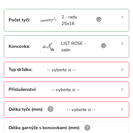
2 - rady
Počet tyčí
:
25x16
LIST ROSE -
Koncovka
:
satin
Typ držáku
:
-- vyberte si --
Příslušenství
:
-- vyberte si --
Délka tyče (mm)
:
-- vyberte si --
Délka garnýže s koncovkami (mm)
: