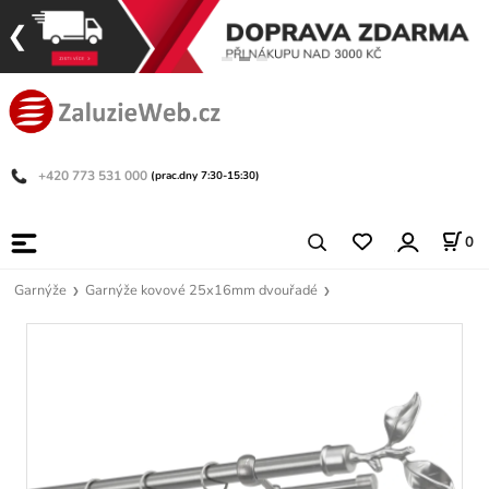
+420 773 531 000
(prac.dny 7:30-15:30)
0
Garnýže
Garnýže kovové 25x16mm dvouřadé