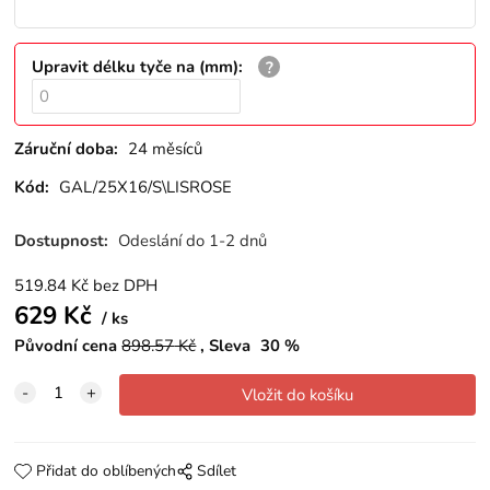
Upravit délku tyče na (mm)
:
Záruční doba:
24 měsíců
Kód:
GAL/25X16/S\LISROSE
Dostupnost:
Odeslání do 1-2 dnů
519.84
Kč
bez DPH
629
Kč
ks
Původní cena
898.57
Kč
Sleva
30
%
Přidat do oblíbených
Sdílet