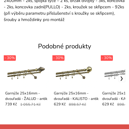
2400mm - 2ks, spojka tyče – 2 ks, držák dvojitý - 3ks, koncovka
- 2ks, koncovka zadní(PULLO) - 2ks, kroužek se skřipcem - 92ks
(při výběru parametru příslušenství s kroužky se skřipcem),
šrouby a hmoždinky pro montáž
Podobné produkty
- 30%
- 30%
- 30%
Garnýže 25x16mm -
Garnýže 25x16mm -
Garnýže 25x16
dvouřadá - ŽALUD - antik
dvouřadá - KALISTO - antik
dvouřadá - KALI
739 Kč
1 055.71 Kč
629 Kč
898.57 Kč
629 Kč
898.57