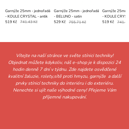
Garnýže 25mm - jednořadá
Garnýže 25mm - jednořadá
Garnýže 25mm -
- KOULE CRYSTAL - antik
- BELUNO - satin
- KOULE CRYSTA
519 Kč
741.43 Kč
529 Kč
755.71 Kč
519 Kč
741.43
Vítejte na naší stránce ve světe stínici techniky!
Objednat můžete kdykoliv, náš e-shop je k dispozici 24
hodin denně 7 dní v týdnu. Zde najdete osvědčené
kvalitní žaluzie, rolety,sítě proti hmyzu, garnýže a další
prvky stínicí techniky do interiéru i do exteriéru.
Nenechte si ujít naše výhodné ceny! Přejeme Vám
příjemné nakupování.