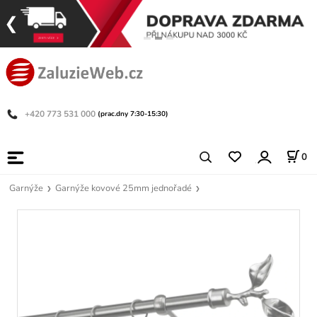
+420 773 531 000
(prac.dny 7:30-15:30)
0
Garnýže
Garnýže kovové 25mm jednořadé