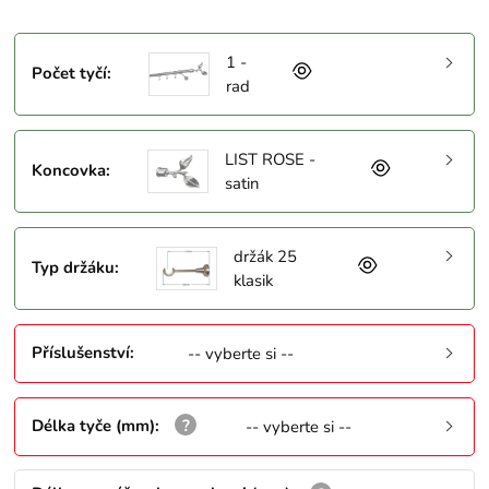
1 -
Počet tyčí
:
rad
LIST ROSE -
Koncovka
:
satin
držák 25
Typ držáku
:
klasik
Příslušenství
:
-- vyberte si --
Délka tyče (mm)
:
-- vyberte si --