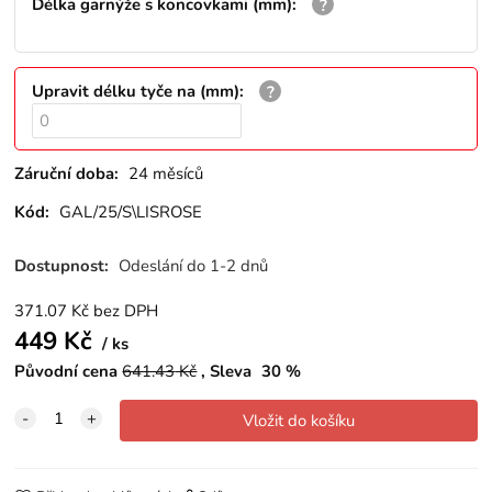
Délka garnýže s koncovkami (mm)
:
Upravit délku tyče na (mm)
:
Záruční doba:
24 měsíců
Kód:
GAL/25/S\LISROSE
Dostupnost:
Odeslání do 1-2 dnů
371.07
Kč
bez DPH
449
Kč
ks
Původní cena
641.43
Kč
Sleva
30
%