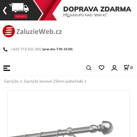
+420 773 531 000
(prac.dny 7:30-15:30)
0
Garnýže
Garnýže kovové 25mm jednořadé