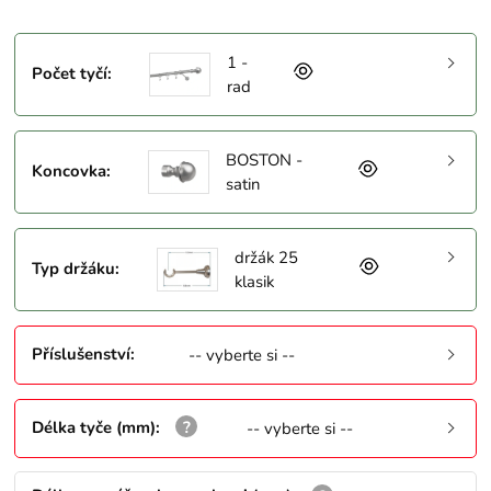
1 -
Počet tyčí
:
rad
BOSTON -
Koncovka
:
satin
držák 25
Typ držáku
:
klasik
Příslušenství
:
-- vyberte si --
Délka tyče (mm)
:
-- vyberte si --