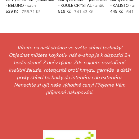
- BELUNO - satin
- KOULE CRYSTAL - antik
- KALISTO - anti
529 Kč
755.71 Kč
519 Kč
741.43 Kč
449 Kč
641.43
Vítejte na naší stránce ve světe stínici techniky!
Objednat můžete kdykoliv, náš e-shop je k dispozici 24
hodin denně 7 dní v týdnu. Zde najdete osvědčené
kvalitní žaluzie, rolety,sítě proti hmyzu, garnýže a další
prvky stínicí techniky do interiéru i do exteriéru.
Nenechte si ujít naše výhodné ceny! Přejeme Vám
příjemné nakupování.