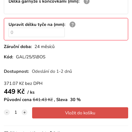
Délka garnýže s koncovkami (mm)
:
Upravit délku tyče na (mm)
:
Záruční doba:
24 měsíců
Kód:
GAL/25/S\BOS
Dostupnost:
Odeslání do 1-2 dnů
371.07
Kč
bez DPH
449
Kč
ks
Původní cena
641.43
Kč
Sleva
30
%