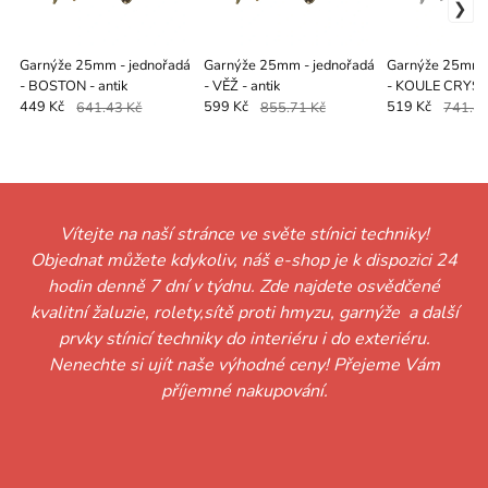
Garnýže 25mm - jednořadá
Garnýže 25mm - jednořadá
Garnýže 25mm -
- BOSTON - antik
- VĚŽ - antik
- KOULE CRYSTA
449 Kč
641.43 Kč
599 Kč
855.71 Kč
519 Kč
741.43
Vítejte na naší stránce ve světe stínici techniky!
Objednat můžete kdykoliv, náš e-shop je k dispozici 24
hodin denně 7 dní v týdnu. Zde najdete osvědčené
kvalitní žaluzie, rolety,sítě proti hmyzu, garnýže a další
prvky stínicí techniky do interiéru i do exteriéru.
Nenechte si ujít naše výhodné ceny! Přejeme Vám
příjemné nakupování.