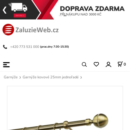
+420 773 531 000
(prac.dny 7:30-15:30)
0
Garnýže
Garnýže kovové 25mm jednořadé