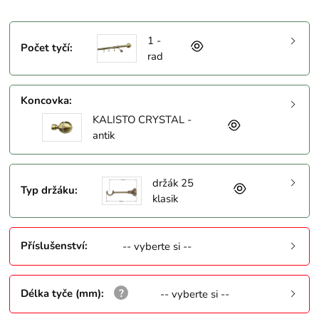
1 -
Počet tyčí
:
rad
Koncovka
:
KALISTO CRYSTAL -
antik
držák 25
Typ držáku
:
klasik
Příslušenství
:
-- vyberte si --
Délka tyče (mm)
:
-- vyberte si --