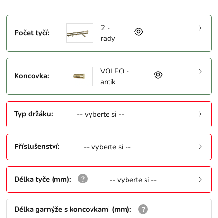
2 -
Počet tyčí
:
rady
VOLEO -
Koncovka
:
antik
Typ držáku
:
-- vyberte si --
Příslušenství
:
-- vyberte si --
Délka tyče (mm)
:
-- vyberte si --
Délka garnýže s koncovkami (mm)
: