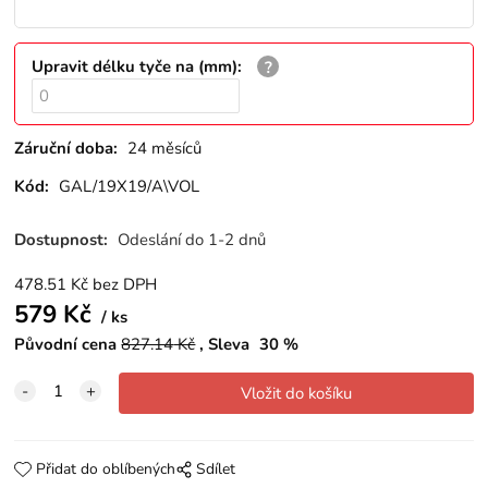
Upravit délku tyče na (mm)
:
Záruční doba:
24 měsíců
Kód:
GAL/19X19/A\VOL
Dostupnost:
Odeslání do 1-2 dnů
478.51
Kč
bez DPH
579
Kč
ks
Původní cena
827.14
Kč
Sleva
30
%
Přidat do oblíbených
Sdílet