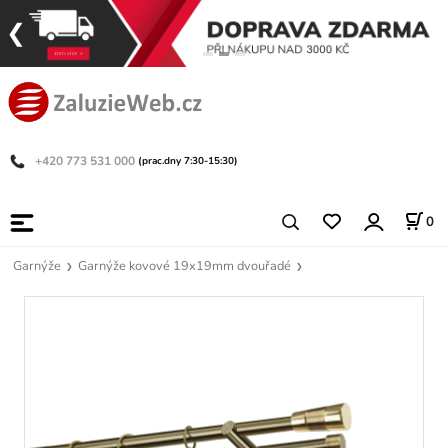
+420 773 531 000
(prac.dny 7:30-15:30)
0
Garnýže
Garnýže kovové 19x19mm dvouřadé