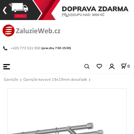
+420 773 531 000
(prac.dny 7:30-15:30)
0
Garnýže
Garnýže kovové 19x19mm dvouřadé