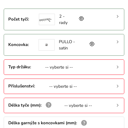
2 -
Počet tyčí
:
rady
PULLO -
Koncovka
:
satin
Typ držáku
:
-- vyberte si --
Příslušenství
:
-- vyberte si --
Délka tyče (mm)
:
-- vyberte si --
Délka garnýže s koncovkami (mm)
: