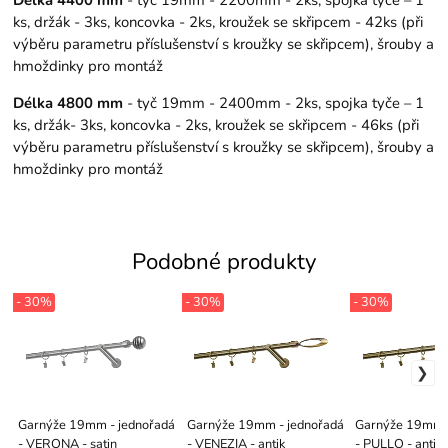
Délka 4400 mm
- tyč 19mm - 2200mm - 2ks, spojka tyče – 1
ks, držák - 3ks, koncovka - 2ks, kroužek se skřipcem - 42ks (při
výběru parametru příslušenství s kroužky se skřipcem), šrouby a
hmoždinky pro montáž
Délka 4800 mm
- tyč 19mm - 2400mm - 2ks, spojka tyče – 1
ks, držák- 3ks, koncovka - 2ks, kroužek se skřipcem - 46ks (při
výběru parametru příslušenství s kroužky se skřipcem), šrouby a
hmoždinky pro montáž
Podobné produkty
- 30%
- 30%
- 30%
Garnýže 19mm - jednořadá
Garnýže 19mm - jednořadá
Garnýže 19mm -
- VERONA - satin
- VENEZIA - antik
- PULLO - antik