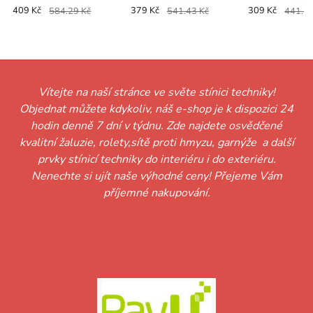
409 Kč
584.29 Kč
379 Kč
541.43 Kč
309 Kč
441.43
Vítejte na naší stránce ve světe stínici techniky!
Objednat můžete kdykoliv, náš e-shop je k dispozici 24
hodin denně 7 dní v týdnu. Zde najdete osvědčené
kvalitní žaluzie, rolety,sítě proti hmyzu, garnýže a další
prvky stínicí techniky do interiéru i do exteriéru.
Nenechte si ujít naše výhodné ceny! Přejeme Vám
příjemné nakupování.