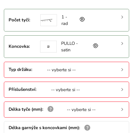
1 -
Počet tyčí
:
rad
PULLO -
Koncovka
:
satin
Typ držáku
:
-- vyberte si --
Příslušenství
:
-- vyberte si --
Délka tyče (mm)
:
-- vyberte si --
Délka garnýže s koncovkami (mm)
: