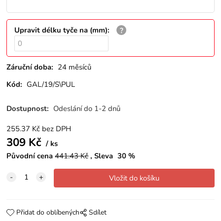
Upravit délku tyče na (mm)
:
Záruční doba:
24 měsíců
Kód:
GAL/19/S\PUL
Dostupnost:
Odeslání do 1-2 dnů
255.37
Kč
bez DPH
309
Kč
ks
Původní cena
441.43
Kč
Sleva
30
%
Přidat do oblíbených
Sdílet