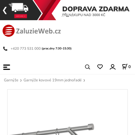
+420 773 531 000
(prac.dny 7:30-15:30)
0
Garnýže
Garnýže kovové 19mm jednořadé