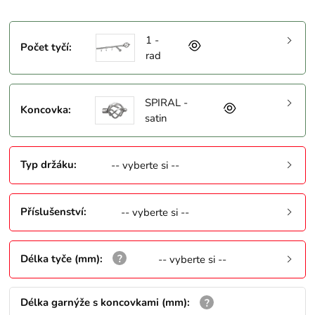
1 -
Počet tyčí
:
rad
SPIRAL -
Koncovka
:
satin
Typ držáku
:
-- vyberte si --
Příslušenství
:
-- vyberte si --
Délka tyče (mm)
:
-- vyberte si --
Délka garnýže s koncovkami (mm)
: