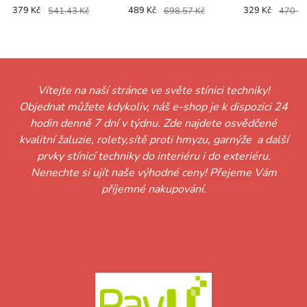
379 Kč
541.43 Kč
489 Kč
698.57 Kč
329 Kč
470 K
Vítejte na naší stránce ve světe stínici techniky!
Objednat můžete kdykoliv, náš e-shop je k dispozici 24
hodin denně 7 dní v týdnu. Zde najdete osvědčené
kvalitní žaluzie, rolety,sítě proti hmyzu, garnýže a další
prvky stínicí techniky do interiéru i do exteriéru.
Nenechte si ujít naše výhodné ceny! Přejeme Vám
příjemné nakupování.