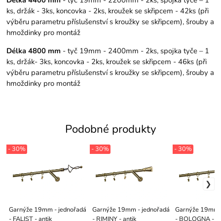
Délka 4400 mm
- tyč 19mm - 2200mm - 2ks, spojka tyče – 1
ks, držák - 3ks, koncovka - 2ks, kroužek se skřipcem - 42ks (při
výběru parametru příslušenství s kroužky se skřipcem), šrouby a
hmoždinky pro montáž
Délka 4800 mm
- tyč 19mm - 2400mm - 2ks, spojka tyče – 1
ks, držák- 3ks, koncovka - 2ks, kroužek se skřipcem - 46ks (při
výběru parametru příslušenství s kroužky se skřipcem), šrouby a
hmoždinky pro montáž
Podobné produkty
- 30%
- 30%
- 30%
Garnýže 19mm - jednořadá
Garnýže 19mm - jednořadá
Garnýže 19mm -
- FALIST - antik
- RIMINY - antik
- BOLOGNA - an