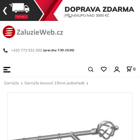
+420 773 531 000
(prac.dny 7:30-15:30)
0
Garnýže
Garnýže kovové 19mm jednořadé