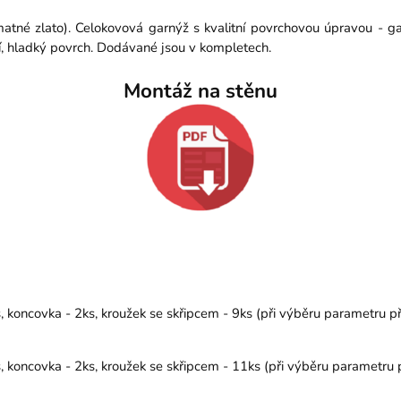
matné zlato). Celokovová garnýž s kvalitní povrchovou úpravou - g
í, hladký povrch. Dodávané jsou v kompletech.
Montáž na stěnu
koncovka - 2ks, kroužek se skřipcem - 9ks (při výběru parametru př
koncovka - 2ks, kroužek se skřipcem - 11ks (při výběru parametru p