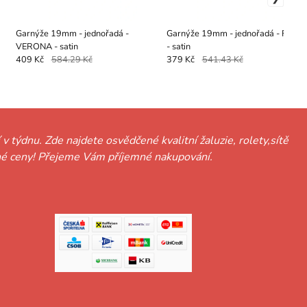
Garnýže 19mm - jednořadá -
Garnýže 19mm - jednořadá - FALIS
VERONA - satin
- satin
409 Kč
584.29 Kč
379 Kč
541.43 Kč
 v týdnu. Zde najdete osvědčené kvalitní žaluzie, rolety,sítě
hodné ceny! Přejeme Vám příjemné nakupování.