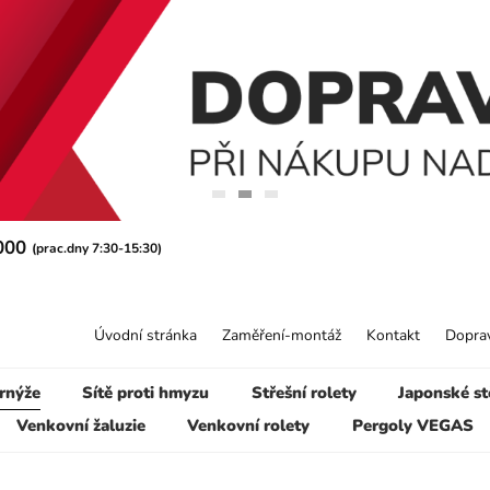
 000
(prac.dny 7:30-15:30)
Úvodní stránka
Zaměření-montáž
Kontakt
Doprav
rnýže
Sítě proti hmyzu
Střešní rolety
Japonské st
Venkovní žaluzie
Venkovní rolety
Pergoly VEGAS