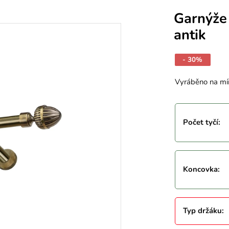
Garnýže
antik
- 30%
Vyráběno na mí
Počet tyčí
:
Koncovka
:
Typ držáku
: