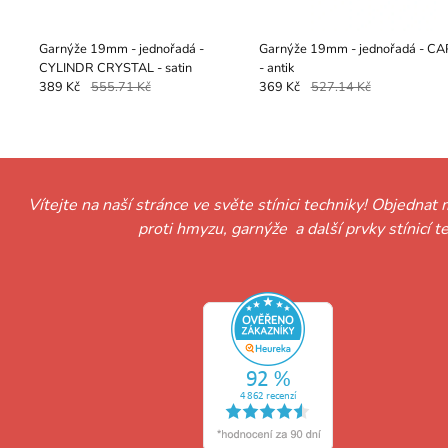
Garnýže 19mm - jednořadá -
Garnýže 19mm - jednořadá - CA
CYLINDR CRYSTAL - satin
- antik
389 Kč
555.71 Kč
369 Kč
527.14 Kč
Vítejte na naší stránce ve světe stínici techniky! Objednat 
proti hmyzu, garnýže a další prvky stínicí 