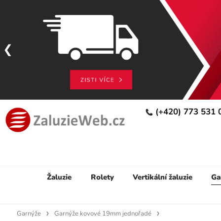
(+420) 773 531
Žaluzie
Rolety
Vertikální žaluzie
Ga
Garnýže
Garnýže kovové 19mm jednořadé