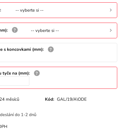
:
-- vyberte si --
(mm)
:
-- vyberte si --
že s koncovkami (mm)
:
u tyče na (mm)
:
24 měsíců
Kód:
GAL/19/A\ODE
deslání do 1-2 dnů
DPH