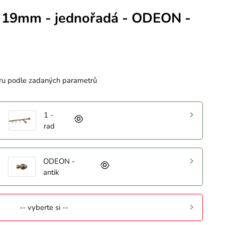
 19mm - jednořadá - ODEON -
ru podle zadaných parametrů
1 -
rad
ODEON -
antik
-- vyberte si --