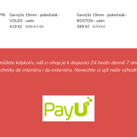
PRI
Garnýže 19mm - jednořadá -
Garnýže 19mm - jednořadá -
VOLEO - satin
BOSTON - satin
419 Kč
598.57 Kč
399 Kč
570 Kč
můžete kdykoliv, náš e-shop je k dispozici 24 hodin denně 7 dní
techniky do interiéru i do exteriéru. Nenechte si ujít naše vý