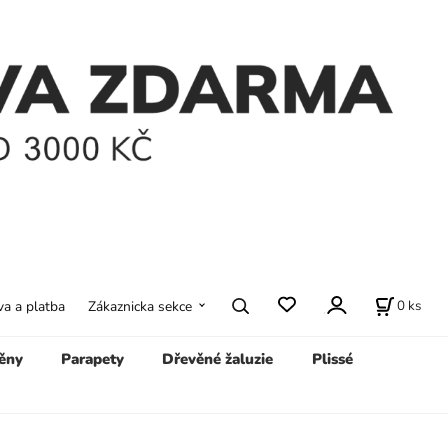
0
ks
a a platba
Zákaznicka sekce
ěny
Parapety
Dřevěné žaluzie
Plissé