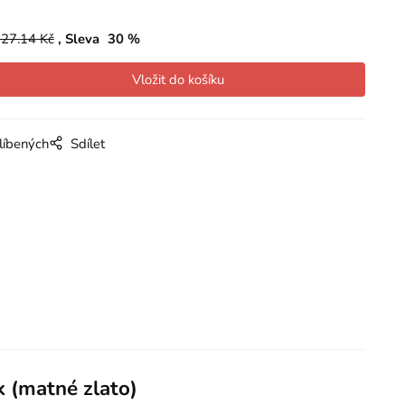
27.14
Kč
Sleva
30
%
líbených
Sdílet
 (matné zlato)