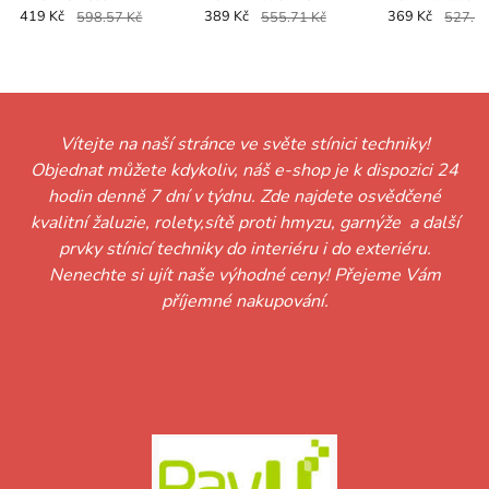
antik
419 Kč
598.57 Kč
389 Kč
555.71 Kč
369 Kč
527.14
Vítejte na naší stránce ve světe stínici techniky!
Objednat můžete kdykoliv, náš e-shop je k dispozici 24
hodin denně 7 dní v týdnu. Zde najdete osvědčené
kvalitní žaluzie, rolety,sítě proti hmyzu, garnýže a další
prvky stínicí techniky do interiéru i do exteriéru.
Nenechte si ujít naše výhodné ceny! Přejeme Vám
příjemné nakupování.