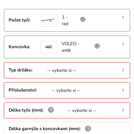
1 -
Počet tyčí
:
rad
VOLEO -
Koncovka
:
antik
Typ držáku
:
-- vyberte si --
Příslušenství
:
-- vyberte si --
Délka tyče (mm)
:
-- vyberte si --
Délka garnýže s koncovkami (mm)
: