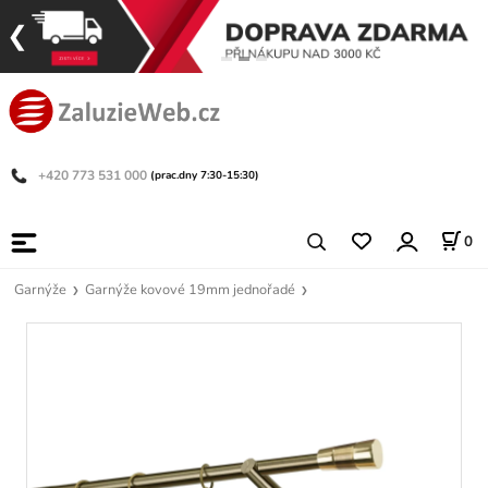
+420 773 531 000
(prac.dny 7:30-15:30)
0
Garnýže
Garnýže kovové 19mm jednořadé