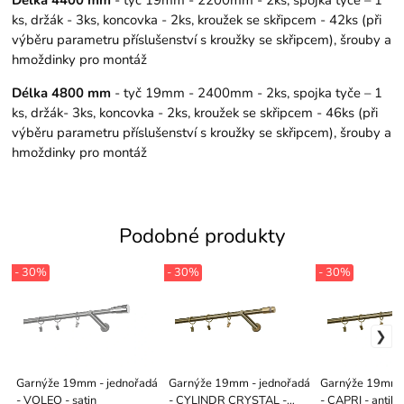
Délka 4400 mm
- tyč 19mm - 2200mm - 2ks, spojka tyče – 1
ks, držák - 3ks, koncovka - 2ks, kroužek se skřipcem - 42ks (při
výběru parametru příslušenství s kroužky se skřipcem), šrouby a
hmoždinky pro montáž
Délka 4800 mm
- tyč 19mm - 2400mm - 2ks, spojka tyče – 1
ks, držák- 3ks, koncovka - 2ks, kroužek se skřipcem - 46ks (při
výběru parametru příslušenství s kroužky se skřipcem), šrouby a
hmoždinky pro montáž
Podobné produkty
- 30%
- 30%
- 30%
Garnýže 19mm - jednořadá
Garnýže 19mm - jednořadá
Garnýže 19mm -
- VOLEO - satin
- CYLINDR CRYSTAL -
- CAPRI - antik