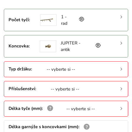
1 -
Počet tyčí
:
rad
JUPITER -
Koncovka
:
antik
Typ držáku
:
-- vyberte si --
Příslušenství
:
-- vyberte si --
Délka tyče (mm)
:
-- vyberte si --
Délka garnýže s koncovkami (mm)
: