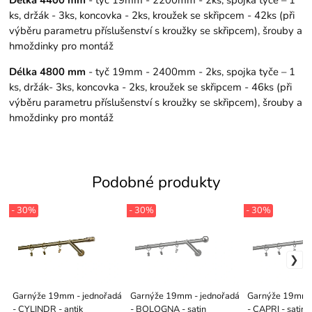
Délka 4400 mm
- tyč 19mm - 2200mm - 2ks, spojka tyče – 1
ks, držák - 3ks, koncovka - 2ks, kroužek se skřipcem - 42ks (při
výběru parametru příslušenství s kroužky se skřipcem), šrouby a
hmoždinky pro montáž
Délka 4800 mm
- tyč 19mm - 2400mm - 2ks, spojka tyče – 1
ks, držák- 3ks, koncovka - 2ks, kroužek se skřipcem - 46ks (při
výběru parametru příslušenství s kroužky se skřipcem), šrouby a
hmoždinky pro montáž
Podobné produkty
- 30%
- 30%
- 30%
Garnýže 19mm - jednořadá
Garnýže 19mm - jednořadá
Garnýže 19mm -
- CYLINDR - antik
- BOLOGNA - satin
- CAPRI - satin