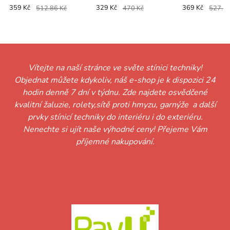
359 Kč
512.86 Kč
329 Kč
470 Kč
369 Kč
527.14
Vítejte na naší stránce ve světe stínici techniky!
Objednat můžete kdykoliv, náš e-shop je k dispozici 24
hodin denně 7 dní v týdnu. Zde najdete osvědčené
kvalitní žaluzie, rolety,sítě proti hmyzu, garnýže a další
prvky stínicí techniky do interiéru i do exteriéru.
Nenechte si ujít naše výhodné ceny! Přejeme Vám
příjemné nakupování.