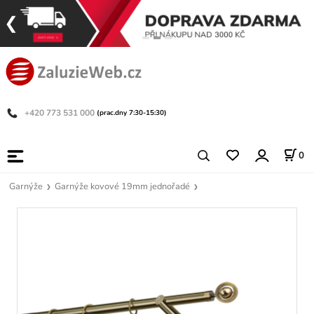
+420 773 531 000
(prac.dny 7:30-15:30)
0
Garnýže
Garnýže kovové 19mm jednořadé