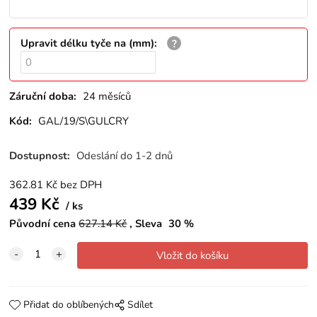
Upravit délku tyče na (mm)
:
Záruční doba:
24 měsíců
Kód:
GAL/19/S\GULCRY
Dostupnost:
Odeslání do 1-2 dnů
362.81
Kč
bez DPH
439
Kč
ks
Původní cena
627.14
Kč
Sleva
30
%
Přidat do oblíbených
Sdílet