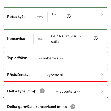
1 -
Počet tyčí
:
rad
GUĽA CRYSTAL -
Koncovka
:
satin
Typ držáku
:
-- vyberte si --
Příslušenství
:
-- vyberte si --
Délka tyče (mm)
:
-- vyberte si --
Délka garnýže s koncovkami (mm)
: