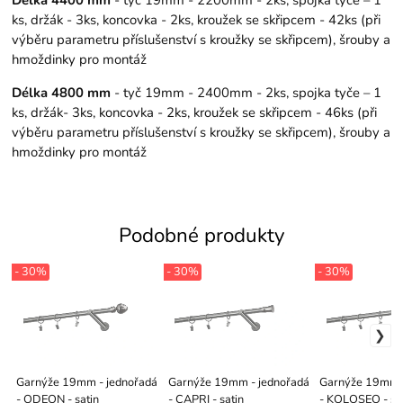
Délka 4400 mm
- tyč 19mm - 2200mm - 2ks, spojka tyče – 1
ks, držák - 3ks, koncovka - 2ks, kroužek se skřipcem - 42ks (při
výběru parametru příslušenství s kroužky se skřipcem), šrouby a
hmoždinky pro montáž
Délka 4800 mm
- tyč 19mm - 2400mm - 2ks, spojka tyče – 1
ks, držák- 3ks, koncovka - 2ks, kroužek se skřipcem - 46ks (při
výběru parametru příslušenství s kroužky se skřipcem), šrouby a
hmoždinky pro montáž
Podobné produkty
- 30%
- 30%
- 30%
Garnýže 19mm - jednořadá
Garnýže 19mm - jednořadá
Garnýže 19mm -
- ODEON - satin
- CAPRI - satin
- KOLOSEO - sa