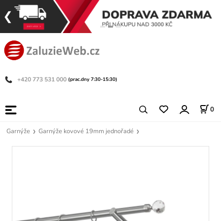
+420 773 531 000
(prac.dny 7:30-15:30)
0
Garnýže
Garnýže kovové 19mm jednořadé