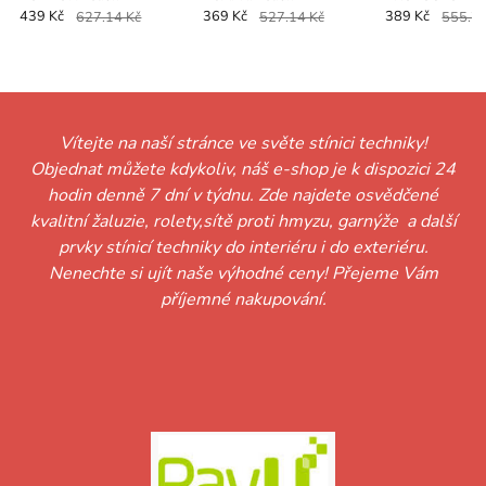
439 Kč
627.14 Kč
369 Kč
527.14 Kč
389 Kč
555.71
Vítejte na naší stránce ve světe stínici techniky!
Objednat můžete kdykoliv, náš e-shop je k dispozici 24
hodin denně 7 dní v týdnu. Zde najdete osvědčené
kvalitní žaluzie, rolety,sítě proti hmyzu, garnýže a další
prvky stínicí techniky do interiéru i do exteriéru.
Nenechte si ujít naše výhodné ceny! Přejeme Vám
příjemné nakupování.