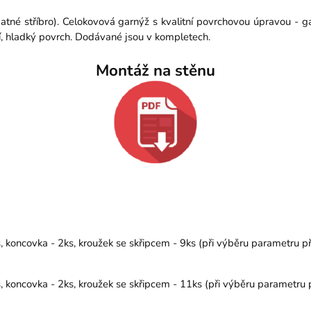
atné stříbro). Celokovová garnýž s kvalitní povrchovou úpravou - 
í, hladký povrch. Dodávané jsou v kompletech.
Montáž na stěnu
koncovka - 2ks, kroužek se skřipcem - 9ks (při výběru parametru př
koncovka - 2ks, kroužek se skřipcem - 11ks (při výběru parametru p