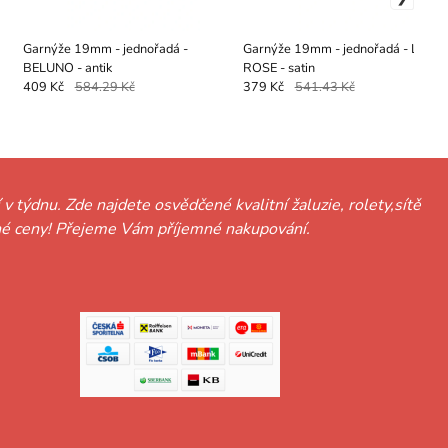
Garnýže 19mm - jednořadá -
Garnýže 19mm - jednořadá - LIST
BELUNO - antik
ROSE - satin
409 Kč
584.29 Kč
379 Kč
541.43 Kč
 v týdnu. Zde najdete osvědčené kvalitní žaluzie, rolety,sítě
hodné ceny! Přejeme Vám příjemné nakupování.