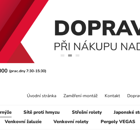
 000
(prac.dny 7:30-15:30)
Úvodní stránka
Zaměření-montáž
Kontakt
Doprav
rnýže
Sítě proti hmyzu
Střešní rolety
Japonské st
Venkovní žaluzie
Venkovní rolety
Pergoly VEGAS