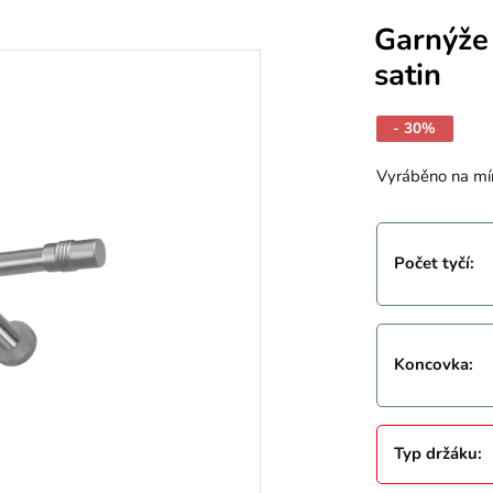
Garnýže
satin
- 30%
Vyráběno na mí
Počet tyčí
:
Koncovka
:
Typ držáku
: