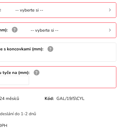
:
-- vyberte si --
(mm)
:
-- vyberte si --
že s koncovkami (mm)
:
u tyče na (mm)
:
24 měsíců
Kód:
GAL/19/S\CYL
deslání do 1-2 dnů
DPH