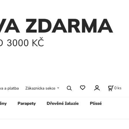
0
ks
a a platba
Zákaznicka sekce
ěny
Parapety
Dřevěné žaluzie
Plissé