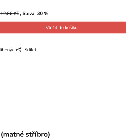
12.86
Kč
Sleva
30
%
líbených
Sdílet
(matné stříbro)