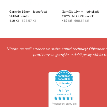
Garnýže 19mm - jednořadá -
Garnýže 19mm - jednořadá -
SPIRAL - antik
CRYSTAL CONE - antik
419 Kč
598.57 Kč
489 Kč
698.57 Kč
Vítejte na naší stránce ve světe stínici techniky! Objednat 
proti hmyzu, garnýže a další prvky stínicí 