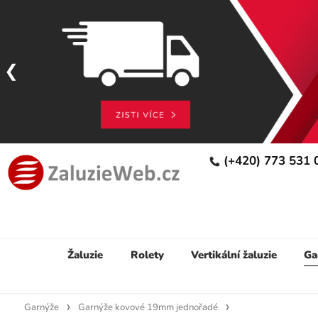
(+420) 773 531
Žaluzie
Rolety
Vertikální žaluzie
Ga
Garnýže
Garnýže kovové 19mm jednořadé