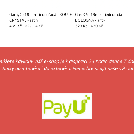
Garnýže 19mm - jednořadá - KOULE
Garnýže 19mm - jednořadá -
CRYSTAL - satin
BOLOGNA - antik
439 Kč
627.14 Kč
329 Kč
470 Kč
můžete kdykoliv, náš e-shop je k dispozici 24 hodin denně 7 dní
techniky do interiéru i do exteriéru. Nenechte si ujít naše vý