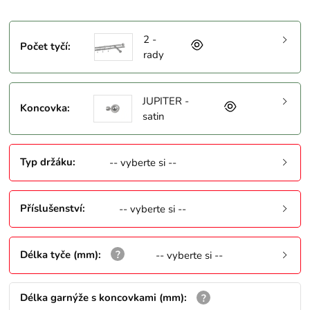
2 -
Počet tyčí
:
rady
JUPITER -
Koncovka
:
satin
Typ držáku
:
-- vyberte si --
Příslušenství
:
-- vyberte si --
Délka tyče (mm)
:
-- vyberte si --
Délka garnýže s koncovkami (mm)
: