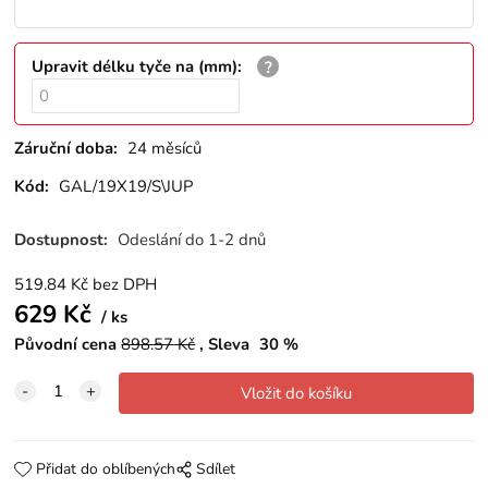
Upravit délku tyče na (mm)
:
Záruční doba:
24 měsíců
Kód:
GAL/19X19/S\JUP
Dostupnost:
Odeslání do 1-2 dnů
519.84
Kč
bez DPH
629
Kč
ks
Původní cena
898.57
Kč
Sleva
30
%
Přidat do oblíbených
Sdílet