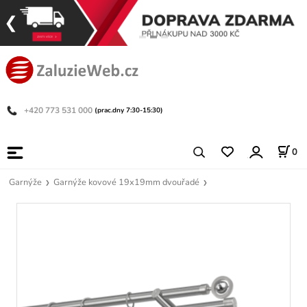
+420 773 531 000
(prac.dny 7:30-15:30)
0
Garnýže
Garnýže kovové 19x19mm dvouřadé