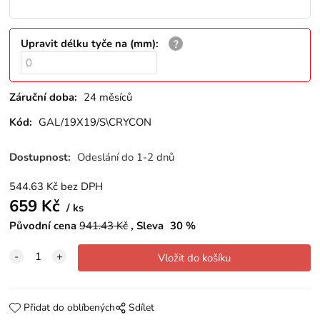
Upravit délku tyče na (mm)
:
Záruční doba:
24 měsíců
Kód:
GAL/19X19/S\CRYCON
Dostupnost:
Odeslání do 1-2 dnů
544.63
Kč
bez DPH
659
Kč
ks
Původní cena
941.43
Kč
Sleva
30
%
Přidat do oblíbených
Sdílet