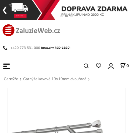
+420 773 531 000
(prac.dny 7:30-15:30)
0
Garnýže
Garnýže kovové 19x19mm dvouřadé