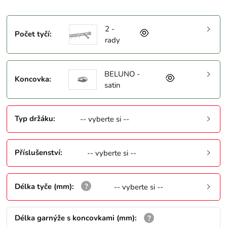
2 -
Počet tyčí
:
rady
BELUNO -
Koncovka
:
satin
Typ držáku
:
-- vyberte si --
Příslušenství
:
-- vyberte si --
Délka tyče (mm)
:
-- vyberte si --
Délka garnýže s koncovkami (mm)
: