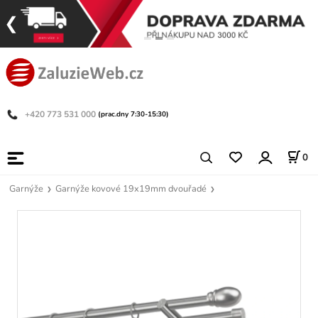
+420 773 531 000
(prac.dny 7:30-15:30)
0
Garnýže
Garnýže kovové 19x19mm dvouřadé