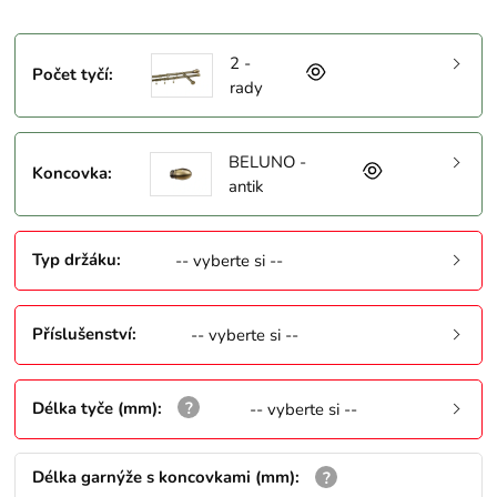
2 -
Počet tyčí
:
rady
BELUNO -
Koncovka
:
antik
Typ držáku
:
-- vyberte si --
Příslušenství
:
-- vyberte si --
Délka tyče (mm)
:
-- vyberte si --
Délka garnýže s koncovkami (mm)
: