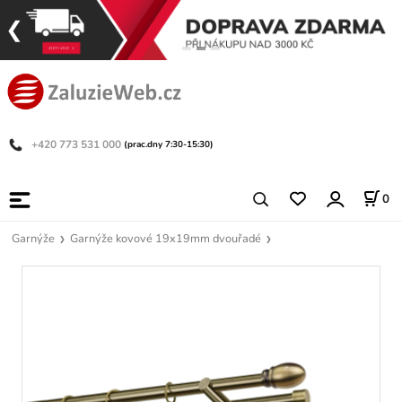
+420 773 531 000
(prac.dny 7:30-15:30)
0
Garnýže
Garnýže kovové 19x19mm dvouřadé