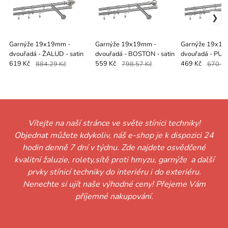
Garnýže 19x19mm -
Garnýže 19x19mm -
Garnýže 19x19
dvouřadá - ŽALUD - satin
dvouřadá - BOSTON - satin
dvouřadá - PULL
619 Kč
884.29 Kč
559 Kč
798.57 Kč
469 Kč
670 K
Vítejte na naší stránce ve světe stínici techniky!
Objednat můžete kdykoliv, náš e-shop je k dispozici 24
hodin denně 7 dní v týdnu. Zde najdete osvědčené
kvalitní žaluzie, rolety,sítě proti hmyzu, garnýže a další
prvky stínicí techniky do interiéru i do exteriéru.
Nenechte si ujít naše výhodné ceny! Přejeme Vám
příjemné nakupování.