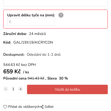
Upravit délku tyče na (mm)
:
Záruční doba:
24 měsíců
Kód:
GAL/19X19/A\CRYCON
Dostupnost:
Odeslání do 1-2 dnů
544.63
Kč
bez DPH
659
Kč
ks
Původní cena
941.43
Kč
Sleva
30
%
Přidat do oblíbených
Sdílet