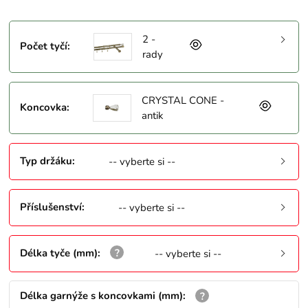
2 -
Počet tyčí
:
rady
CRYSTAL CONE -
Koncovka
:
antik
Typ držáku
:
-- vyberte si --
Příslušenství
:
-- vyberte si --
Délka tyče (mm)
:
-- vyberte si --
Délka garnýže s koncovkami (mm)
: