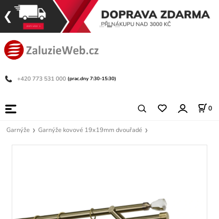
+420 773 531 000
(prac.dny 7:30-15:30)
0
Garnýže
Garnýže kovové 19x19mm dvouřadé