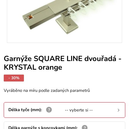
Garnýže SQUARE LINE dvouřadá -
KRYSTAL orange
- 30%
Vyráběno na míru podle zadaných parametrů
Délka tyče (mm)
:
-- vyberte si --
Délka garnýže s koncovkami (mm)
: