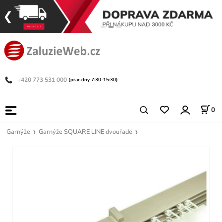
+420 773 531 000
(prac.dny 7:30-15:30)
0
Garnýže
Garnýže SQUARE LINE dvouřadé