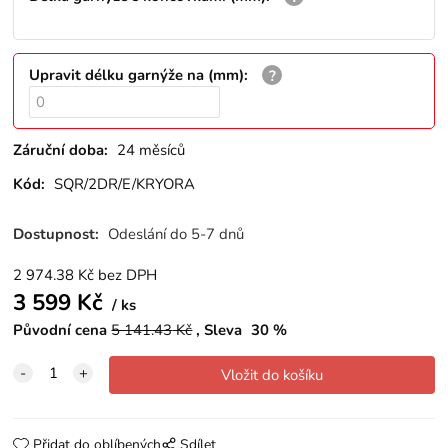
Upravit délku garnýže na (mm)
:
Záruční doba:
24 měsíců
Kód:
SQR/2DR/E/KRYORA
Dostupnost:
Odeslání do 5-7 dnů
2 974.38
Kč
bez DPH
3 599
Kč
ks
Původní cena
5 141.43
Kč
Sleva
30
%
Přidat do oblíbených
Sdílet