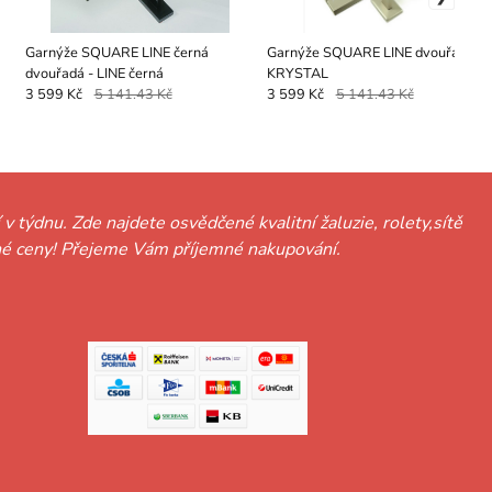
Garnýže SQUARE LINE černá
Garnýže SQUARE LINE dvouřadá -
dvouřadá - LINE černá
KRYSTAL
3 599 Kč
5 141.43 Kč
3 599 Kč
5 141.43 Kč
 v týdnu. Zde najdete osvědčené kvalitní žaluzie, rolety,sítě
hodné ceny! Přejeme Vám příjemné nakupování.