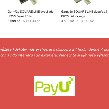
 -
Garnýže SQUARE LINE dvouřadá -
Garnýže SQUARE LINE dvouřadá -
BOSS černá kůže
KRYSTAL orange
3 599 Kč
5 141.43 Kč
3 599 Kč
5 141.43 Kč
můžete kdykoliv, náš e-shop je k dispozici 24 hodin denně 7 dní
techniky do interiéru i do exteriéru. Nenechte si ujít naše vý