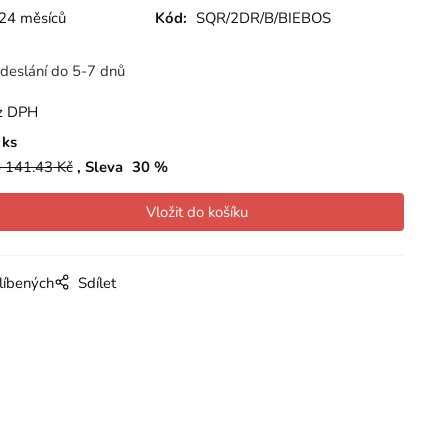
24 měsíců
Kód:
SQR/2DR/B/BIEBOS
deslání do 5-7 dnů
z DPH
ks
 141.43
Kč
Sleva
30
%
líbených
Sdílet