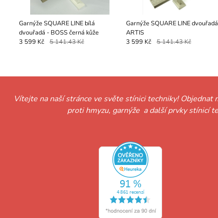
Garnýže SQUARE LINE bílá
Garnýže SQUARE LINE dvouřadá
dvouřadá - BOSS černá kůže
ARTIS
3 599 Kč
5 141.43 Kč
3 599 Kč
5 141.43 Kč
Vítejte na naší stránce ve světe stínici techniky! Objednat 
proti hmyzu, garnýže a další prvky stínicí 