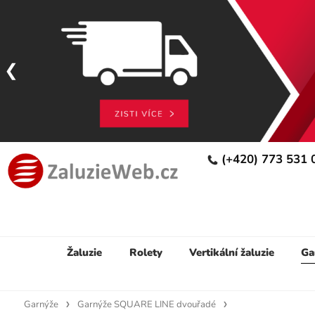
(+420) 773 531
Žaluzie
Rolety
Vertikální žaluzie
Ga
Garnýže
Garnýže SQUARE LINE dvouřadé