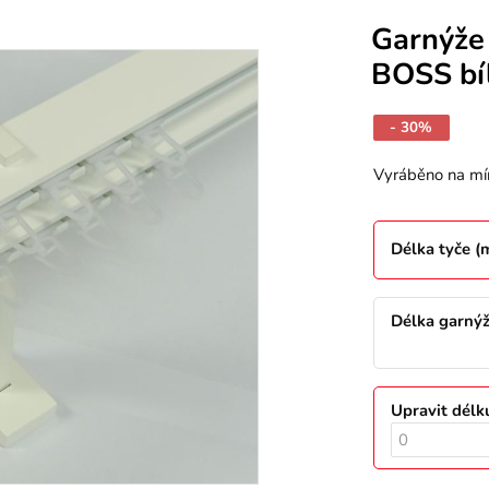
Garnýže
BOSS bí
- 30%
Vyráběno na mí
Délka tyče 
Délka garný
Upravit délk