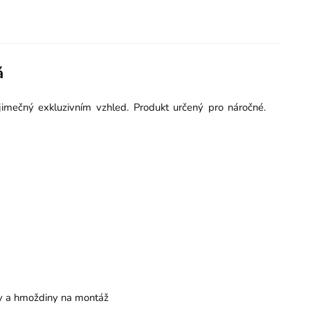
á
imečný exkluzivním vzhled. Produkt určený pro náročné.
by a hmoždiny na montáž