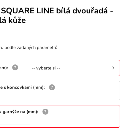
 SQUARE LINE bílá dvouřadá -
lá kůže
ru podle zadaných parametrů
(mm)
:
-- vyberte si --
že s koncovkami (mm)
:
u garnýže na (mm)
: