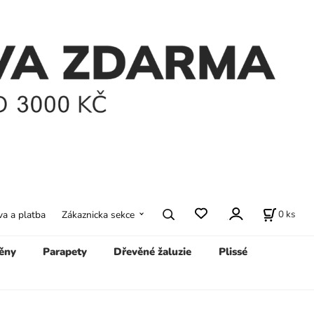
0
ks
a a platba
Zákaznicka sekce
ěny
Parapety
Dřevěné žaluzie
Plissé