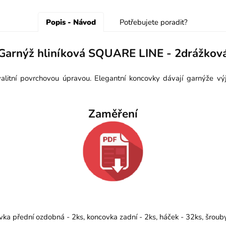
Popis - Návod
Potřebujete poradit?
Garnýž hliníková SQUARE LINE - 2drážkov
itní povrchovou úpravou. Elegantní koncovky dávají garnýže výj
Zaměření
vka přední ozdobná - 2ks, koncovka zadní - 2ks, háček - 32ks, šrou