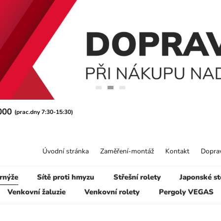
 000
(prac.dny 7:30-15:30)
Úvodní stránka
Zaměření-montáž
Kontakt
Doprav
rnýže
Sítě proti hmyzu
Střešní rolety
Japonské st
Venkovní žaluzie
Venkovní rolety
Pergoly VEGAS