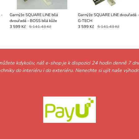
 -
Garnýže SQUARE LINE bílá
Garnýže SQUARE LINE dvouřadá -
dvouřadá - BOSS bílá kůže
G-TECH
3 599 Kč
5 141.43 Kč
3 599 Kč
5 141.43 Kč
můžete kdykoliv, náš e-shop je k dispozici 24 hodin denně 7 dní
techniky do interiéru i do exteriéru. Nenechte si ujít naše vý