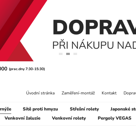
 000
(prac.dny 7:30-15:30)
Úvodní stránka
Zaměření-montáž
Kontakt
Doprav
rnýže
Sítě proti hmyzu
Střešní rolety
Japonské st
Venkovní žaluzie
Venkovní rolety
Pergoly VEGAS