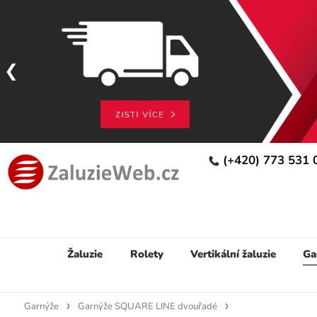
(+420) 773 531
Žaluzie
Rolety
Vertikální žaluzie
Ga
Garnýže
Garnýže SQUARE LINE dvouřadé