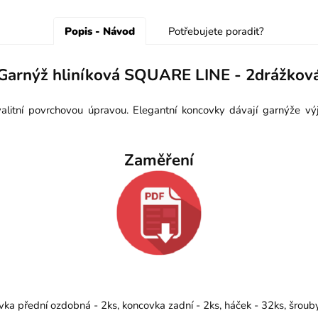
Popis - Návod
Potřebujete poradit?
Garnýž hliníková SQUARE LINE - 2drážkov
itní povrchovou úpravou. Elegantní koncovky dávají garnýže výj
Zaměření
vka přední ozdobná - 2ks, koncovka zadní - 2ks, háček - 32ks, šrou