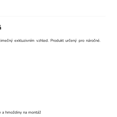
á
imečný exkluzivním vzhled. Produkt určený pro náročné.
by a hmoždiny na montáž