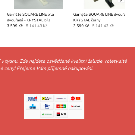
Garnýže SQUARE LINE bílá
Garnýže SQUARE LINE dvouřadá -
dvouřadá - KRYSTAL bílá
KRYSTAL černý
3 599 Kč
5 141.43 Kč
3 599 Kč
5 141.43 Kč
 v týdnu. Zde najdete osvědčené kvalitní žaluzie, rolety,sítě
hodné ceny! Přejeme Vám příjemné nakupování.