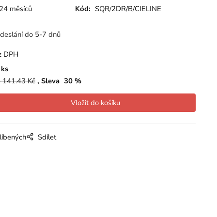
24 měsíců
Kód:
SQR/2DR/B/CIELINE
deslání do 5-7 dnů
z DPH
ks
 141.43
Kč
Sleva
30
%
líbených
Sdílet