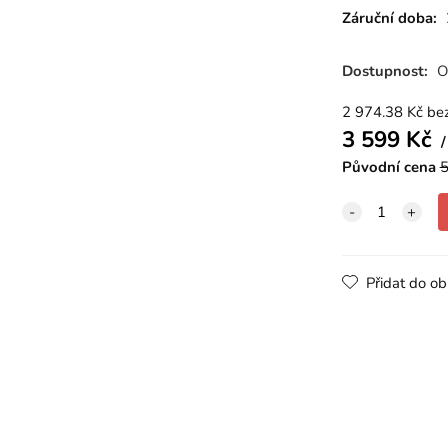
Záruční doba:
Dostupnost:
O
2 974.38
Kč
be
3 599
Kč
Původní cena
5
Přidat do ob