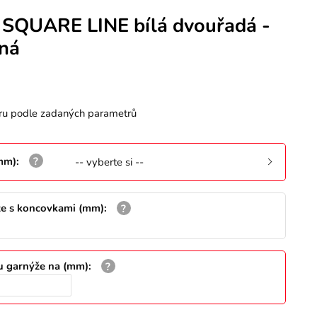
 SQUARE LINE bílá dvouřadá -
rná
ru podle zadaných parametrů
(mm)
:
-- vyberte si --
že s koncovkami (mm)
:
u garnýže na (mm)
: