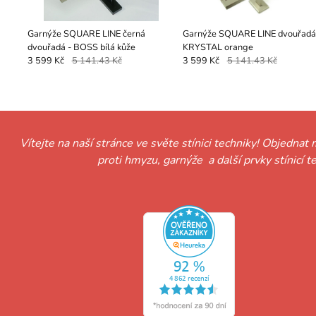
Garnýže SQUARE LINE černá
Garnýže SQUARE LINE dvouřadá
dvouřadá - BOSS bílá kůže
KRYSTAL orange
3 599 Kč
5 141.43 Kč
3 599 Kč
5 141.43 Kč
Vítejte na naší stránce ve světe stínici techniky! Objednat 
proti hmyzu, garnýže a další prvky stínicí 