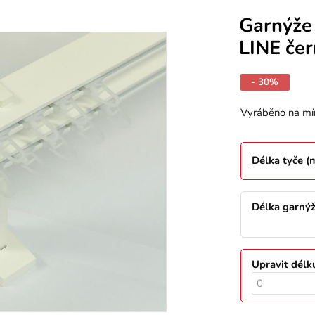
Garnýže
LINE če
- 30%
Vyráběno na mí
Délka tyče 
Délka garný
Upravit délk