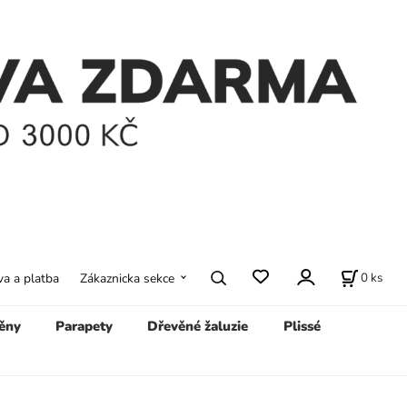
0
ks
a a platba
Zákaznicka sekce
ěny
Parapety
Dřevěné žaluzie
Plissé