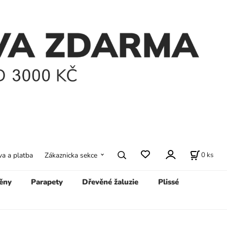
0
ks
a a platba
Zákaznicka sekce
ěny
Parapety
Dřevěné žaluzie
Plissé