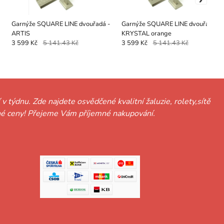
Garnýže SQUARE LINE dvouřadá -
Garnýže SQUARE LINE dvouřadá -
ARTIS
KRYSTAL orange
3 599 Kč
5 141.43 Kč
3 599 Kč
5 141.43 Kč
 v týdnu. Zde najdete osvědčené kvalitní žaluzie, rolety,sítě
hodné ceny! Přejeme Vám příjemné nakupování.