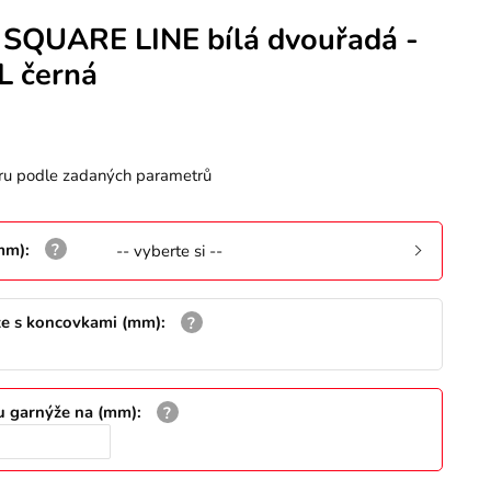
 SQUARE LINE bílá dvouřadá -
 černá
ru podle zadaných parametrů
(mm)
:
-- vyberte si --
že s koncovkami (mm)
:
u garnýže na (mm)
: