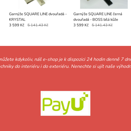
Garnýže SQUARE LINE dvouřadá -
Garnýže SQUARE LINE černá
KRYSTAL
dvouřadá - BOSS bílá kůže
3 599 Kč
5 141.43 Kč
3 599 Kč
5 141.43 Kč
můžete kdykoliv, náš e-shop je k dispozici 24 hodin denně 7 dní
techniky do interiéru i do exteriéru. Nenechte si ujít naše vý