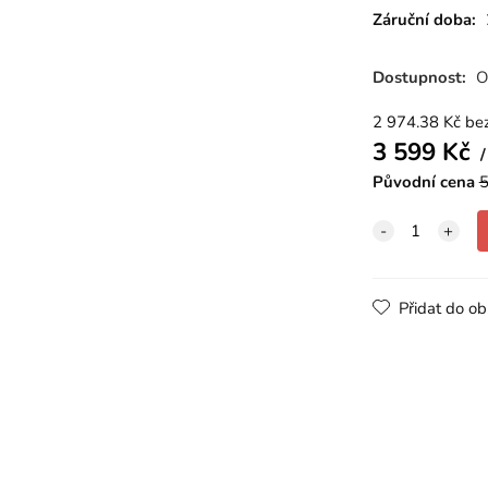
Záruční doba:
Dostupnost:
O
2 974.38
Kč
be
3 599
Kč
Původní cena
5
Přidat do ob