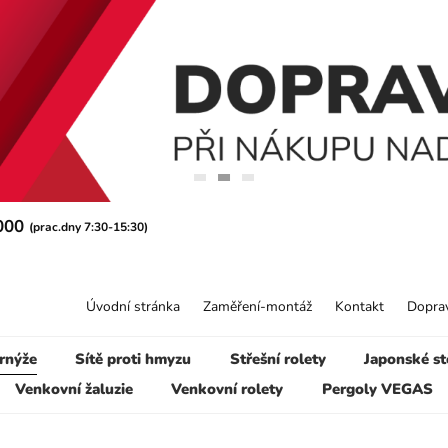
 000
(prac.dny 7:30-15:30)
Úvodní stránka
Zaměření-montáž
Kontakt
Doprav
rnýže
Sítě proti hmyzu
Střešní rolety
Japonské st
Venkovní žaluzie
Venkovní rolety
Pergoly VEGAS