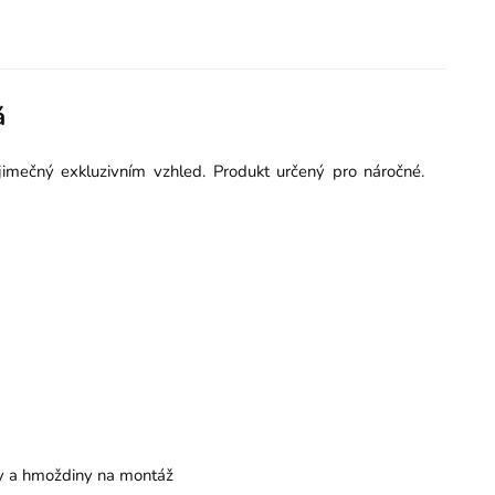
á
imečný exkluzivním vzhled. Produkt určený pro náročné.
by a hmoždiny na montáž