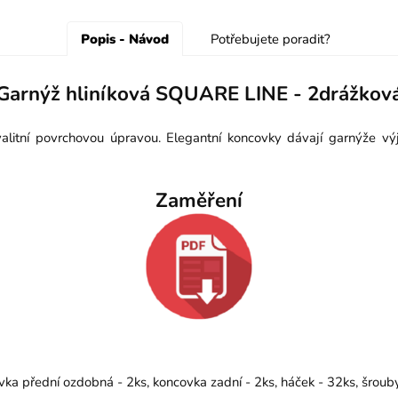
Popis - Návod
Potřebujete poradit?
Garnýž hliníková SQUARE LINE - 2drážkov
itní povrchovou úpravou. Elegantní koncovky dávají garnýže výj
Zaměření
vka přední ozdobná - 2ks, koncovka zadní - 2ks, háček - 32ks, šrou