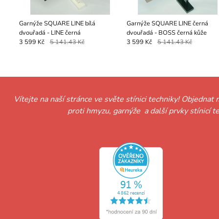
Garnýže SQUARE LINE bílá
Garnýže SQUARE LINE černá
dvouřadá - LINE černá
dvouřadá - BOSS černá kůže
3 599 Kč
5 141.43 Kč
3 599 Kč
5 141.43 Kč
Vítejte na naší stránce ve světe stínici techniky! Objednat 
proti hmyzu, garnýže a další prvky stínicí 