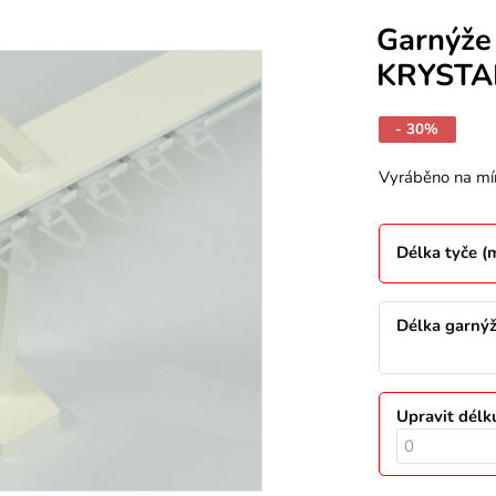
Garnýže
KRYSTAL
- 30%
Vyráběno na mí
Délka tyče 
Délka garný
Upravit délk