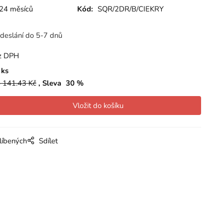
24 měsíců
Kód:
SQR/2DR/B/CIEKRY
deslání do 5-7 dnů
z DPH
ks
 141.43
Kč
Sleva
30
%
líbených
Sdílet