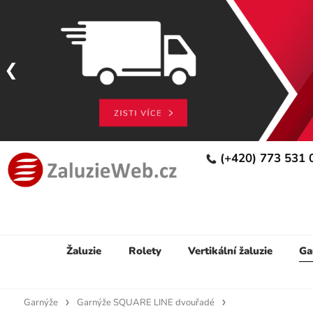
(+420) 773 531
Žaluzie
Rolety
Vertikální žaluzie
Ga
Garnýže
Garnýže SQUARE LINE dvouřadé