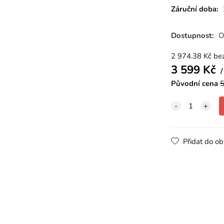
Záruční doba:
Dostupnost:
O
2 974.38
Kč
be
3 599
Kč
Původní cena
5
Přidat do ob