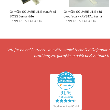
Garnýže SQUARE LINE dvouřadá -
Garnýže SQUARE LINE bílá
BOSS černá kůže
dvouřadá - KRYSTAL černá
3 599 Kč
5 141.43 Kč
3 599 Kč
5 141.43 Kč
Vítejte na naší stránce ve světe stínici techniky! Objednat 
proti hmyzu, garnýže a další prvky stínicí 