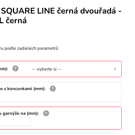
 SQUARE LINE černá dvouřadá -
 černá
ru podle zadaných parametrů
(mm)
:
-- vyberte si --
že s koncovkami (mm)
:
u garnýže na (mm)
: