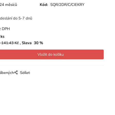
24 měsíců
Kód:
SQR/2DR/C/CIEKRY
deslání do 5-7 dnů
z DPH
ks
 141.43
Kč
Sleva
30
%
líbených
Sdílet