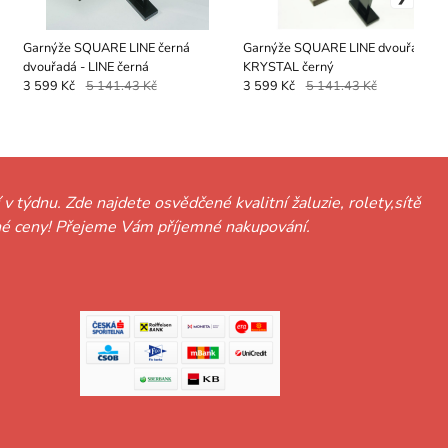
Garnýže SQUARE LINE černá
Garnýže SQUARE LINE dvouřadá -
dvouřadá - LINE černá
KRYSTAL černý
3 599 Kč
5 141.43 Kč
3 599 Kč
5 141.43 Kč
 v týdnu. Zde najdete osvědčené kvalitní žaluzie, rolety,sítě
hodné ceny! Přejeme Vám příjemné nakupování.