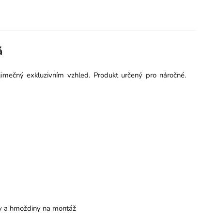
á
imečný exkluzivním vzhled. Produkt určený pro náročné.
by a hmoždiny na montáž