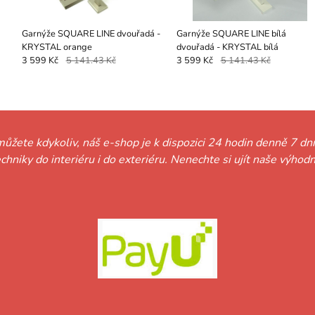
Garnýže SQUARE LINE dvouřadá -
Garnýže SQUARE LINE bílá
KRYSTAL orange
dvouřadá - KRYSTAL bílá
3 599 Kč
5 141.43 Kč
3 599 Kč
5 141.43 Kč
můžete kdykoliv, náš e-shop je k dispozici 24 hodin denně 7 dní
techniky do interiéru i do exteriéru. Nenechte si ujít naše vý