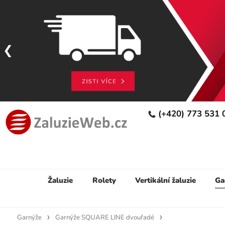
(+420) 773 531
Žaluzie
Rolety
Vertikální žaluzie
Ga
Garnýže
Garnýže SQUARE LINE dvouřadé