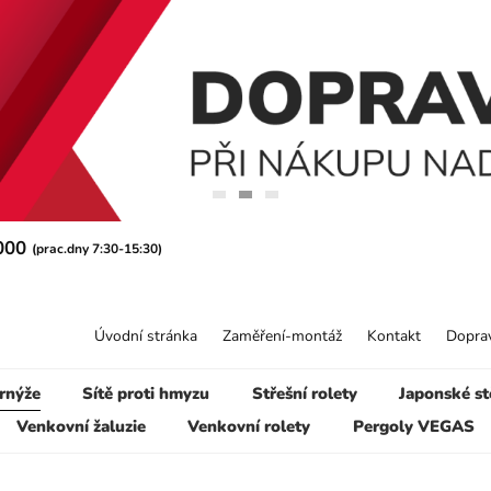
 000
(prac.dny 7:30-15:30)
Úvodní stránka
Zaměření-montáž
Kontakt
Doprav
rnýže
Sítě proti hmyzu
Střešní rolety
Japonské st
Venkovní žaluzie
Venkovní rolety
Pergoly VEGAS