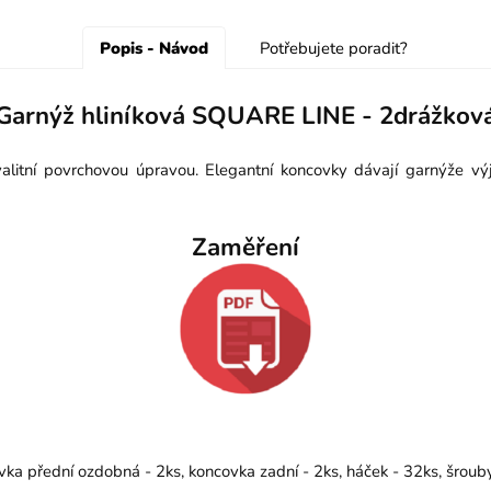
Popis - Návod
Potřebujete poradit?
Garnýž hliníková SQUARE LINE - 2drážkov
itní povrchovou úpravou. Elegantní koncovky dávají garnýže výj
Zaměření
vka přední ozdobná - 2ks, koncovka zadní - 2ks, háček - 32ks, šrou