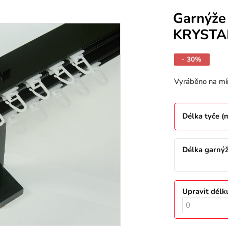
Garnýže
KRYSTAL
- 30%
Vyráběno na mí
Délka tyče 
Délka garný
Upravit délk