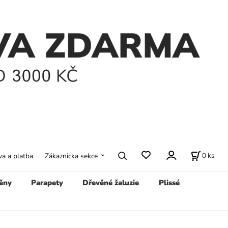
0
ks
a a platba
Zákaznicka sekce
ěny
Parapety
Dřevěné žaluzie
Plissé