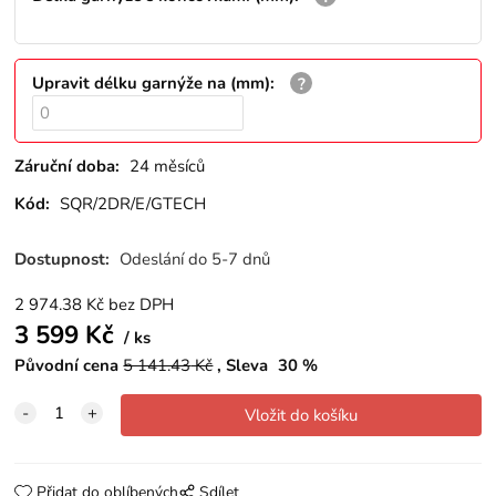
Upravit délku garnýže na (mm)
:
Záruční doba:
24 měsíců
Kód:
SQR/2DR/E/GTECH
Dostupnost:
Odeslání do 5-7 dnů
2 974.38
Kč
bez DPH
3 599
Kč
ks
Původní cena
5 141.43
Kč
Sleva
30
%
Přidat do oblíbených
Sdílet