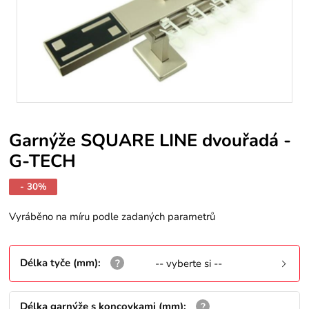
Garnýže SQUARE LINE dvouřadá -
G-TECH
- 30%
Vyráběno na míru podle zadaných parametrů
Délka tyče (mm)
:
-- vyberte si --
Délka garnýže s koncovkami (mm)
: