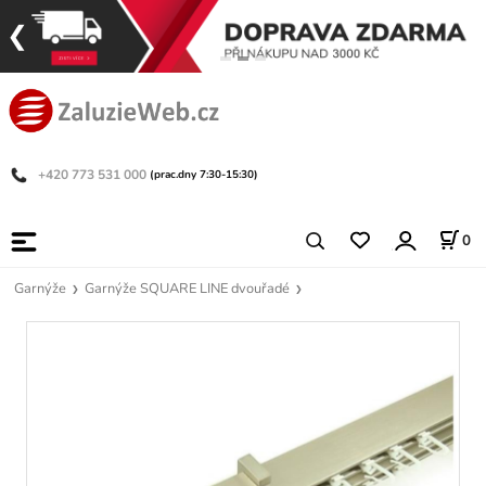
+420 773 531 000
(prac.dny 7:30-15:30)
0
Garnýže
Garnýže SQUARE LINE dvouřadé