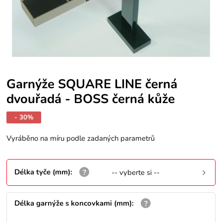
Garnýže SQUARE LINE černá
dvouřadá - BOSS černá kůže
- 30%
Vyráběno na míru podle zadaných parametrů
Délka tyče (mm)
:
-- vyberte si --
Délka garnýže s koncovkami (mm)
: