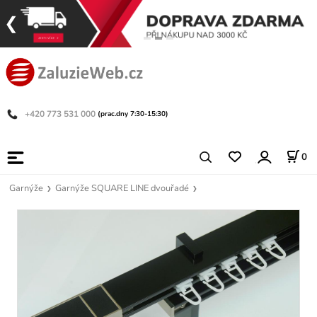
+420 773 531 000
(prac.dny 7:30-15:30)
0
Garnýže
Garnýže SQUARE LINE dvouřadé