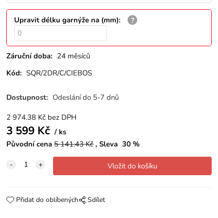
Upravit délku garnýže na (mm)
:
Záruční doba:
24 měsíců
Kód:
SQR/2DR/C/CIEBOS
Dostupnost:
Odeslání do 5-7 dnů
2 974.38
Kč
bez DPH
3 599
Kč
ks
Původní cena
5 141.43
Kč
Sleva
30
%
Přidat do oblíbených
Sdílet