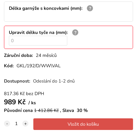
Délka garnýže s koncovkami (mm)
:
Upravit délku tyče na (mm)
:
Záruční doba:
24 měsíců
Kód:
GKL/192/D/WW\VAL
Dostupnost:
Odeslání do 1-2 dnů
817.36
Kč
bez DPH
989
Kč
ks
Původní cena
1 412.86
Kč
Sleva
30
%