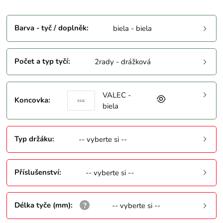
Barva - tyč / doplněk
:
biela - biela
Počet a typ tyčí
:
2rady - drážková
VALEC -
Koncovka
:
biela
Typ držáku
:
-- vyberte si --
Příslušenství
:
-- vyberte si --
Délka tyče (mm)
:
-- vyberte si --