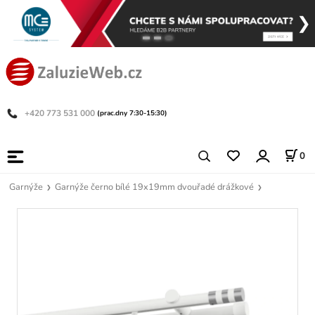
+420 773 531 000
(prac.dny 7:30-15:30)
0
Garnýže
Garnýže černo bílé 19x19mm dvouřadé drážkové