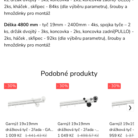
2ks, kháček , skřipec - 84ks (dle výběru parametru), šrouby a
hmoždinky pro montáž
Délka 4800 mm
- tyč 19mm - 2400mm - 4ks, spojka tyče – 2
ks, držák dvojitý - 3ks, koncovka - 2ks, koncovka zadní(PULLO) -
2ks, háček , skřipec - 92ks (dle výběru parametru), šrouby a
hmoždinky pro montáž
Podobné produkty
- 30%
- 30%
- 30%
Garnýž 19x19mm
Garnýž 19x19mm
Garnýž 19x19
drážková tyč - 2řada - GABI
drážková tyč - 2řada -
drážková tyč - 2
- bílá
SFERA - bílo černá
KOULE CRYSTAL
1 009 Kč
1 441.43 Kč
1 049 Kč
1 498.57 Kč
959 Kč
1 370 