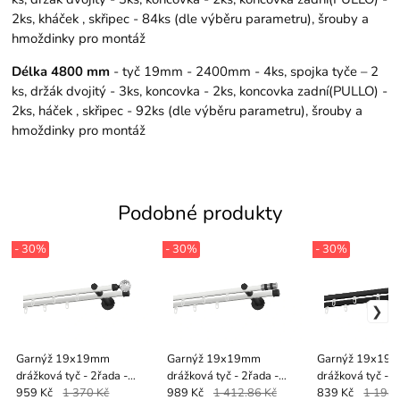
2ks, kháček , skřipec - 84ks (dle výběru parametru), šrouby a
hmoždinky pro montáž
Délka 4800 mm
- tyč 19mm - 2400mm - 4ks, spojka tyče – 2
ks, držák dvojitý - 3ks, koncovka - 2ks, koncovka zadní(PULLO) -
2ks, háček , skřipec - 92ks (dle výběru parametru), šrouby a
hmoždinky pro montáž
Podobné produkty
- 30%
- 30%
- 30%
Garnýž 19x19mm
Garnýž 19x19mm
Garnýž 19x19
drážková tyč - 2řada -
drážková tyč - 2řada -
drážková tyč - 2
KOULE CRYSTAL - bílo
VALEC - bílo černá
PULLO - černá
959 Kč
1 370 Kč
989 Kč
1 412.86 Kč
839 Kč
1 198.