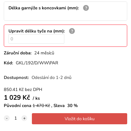
Délka garnýže s koncovkami (mm)
:
Upravit délku tyče na (mm)
:
Záruční doba:
24 měsíců
Kód:
GKL/192/D/WW\PAR
Dostupnost:
Odeslání do 1-2 dnů
850.41
Kč
bez DPH
1 029
Kč
ks
Původní cena
1 470
Kč
Sleva
30
%