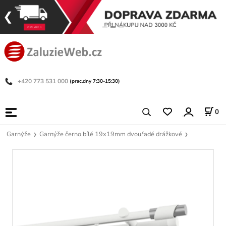
+420 773 531 000
(prac.dny 7:30-15:30)
0
Garnýže
Garnýže černo bílé 19x19mm dvouřadé drážkové