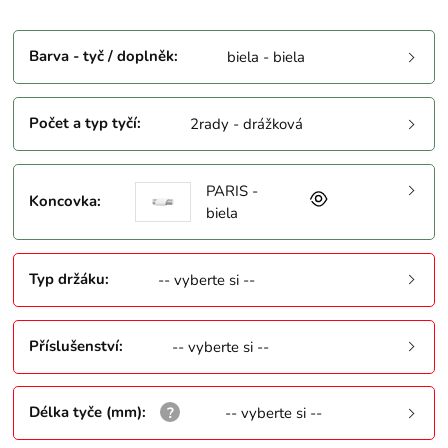
Barva - tyč / doplněk
:
biela - biela
Počet a typ tyčí
:
2rady - drážková
PARIS -
Koncovka
:
biela
Typ držáku
:
-- vyberte si --
Příslušenství
:
-- vyberte si --
Délka tyče (mm)
:
-- vyberte si --