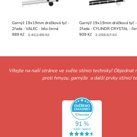
Garnýž 19x19mm drážková tyč -
Garnýž 19x19mm drážková tyč -
2řada - VALEC - bílo černá
2řada - CYLINDR CRYSTAL - če
bílá
989 Kč
1 412.86 Kč
909 Kč
1 298.57 Kč
Vítejte na naší stránce ve světe stínici techniky! Objednat 
proti hmyzu, garnýže a další prvky stínicí 