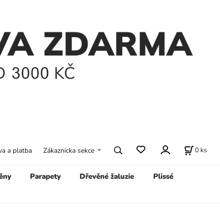
0
ks
a a platba
Zákaznicka sekce
ěny
Parapety
Dřevěné žaluzie
Plissé