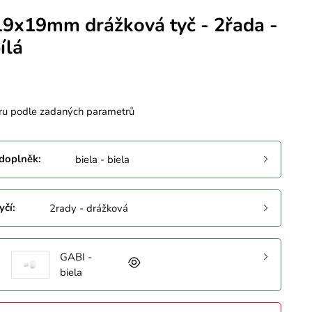
19x19mm drážková tyč - 2řada -
ílá
ru podle zadaných parametrů
 doplněk
:
biela - biela
yčí
:
2rady - drážková
GABI -
biela