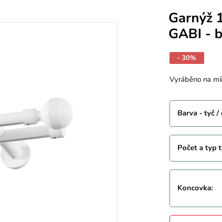
Garnýž 
GABI - b
- 30%
Vyráběno na mí
Barva - tyč /
Počet a typ t
Koncovka
: