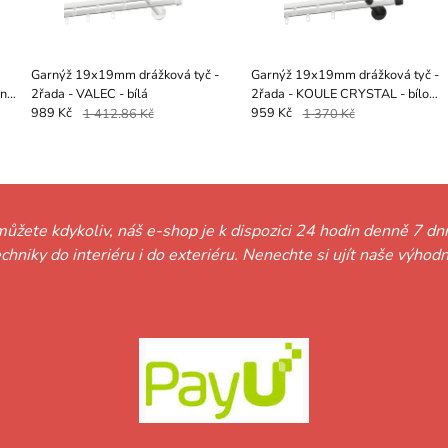
Garnýž 19x19mm drážková tyč -
Garnýž 19x19mm drážková tyč -
rno
2řada - VALEC - bílá
2řada - KOULE CRYSTAL - bílo
černá
989 Kč
1 412.86 Kč
959 Kč
1 370 Kč
můžete kdykoliv, náš e-shop je k dispozici 24 hodin denně 7 dní
techniky do interiéru i do exteriéru. Nenechte si ujít naše vý