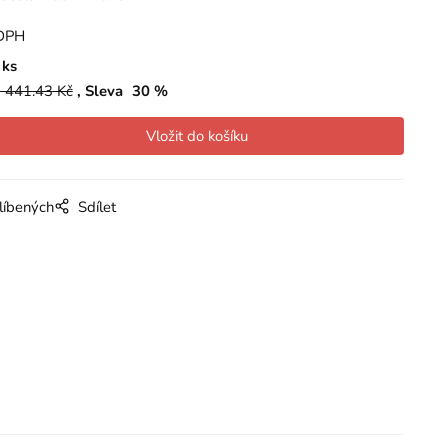
DPH
ks
 441.43
Kč
Sleva
30
%
líbených
Sdílet