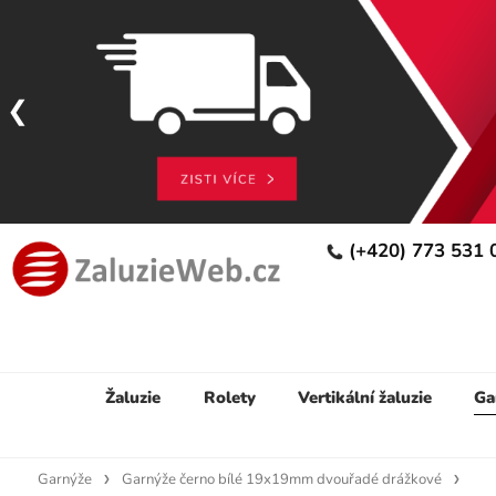
(+420) 773 531
Žaluzie
Rolety
Vertikální žaluzie
Ga
Garnýže
Garnýže černo bílé 19x19mm dvouřadé drážkové