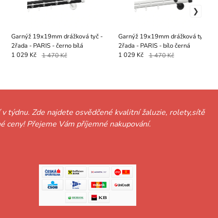
Garnýž 19x19mm drážková tyč -
Garnýž 19x19mm drážková tyč -
2řada - PARIS - černo bílá
2řada - PARIS - bílo černá
1 029 Kč
1 470 Kč
1 029 Kč
1 470 Kč
 v týdnu. Zde najdete osvědčené kvalitní žaluzie, rolety,sítě
hodné ceny! Přejeme Vám příjemné nakupování.