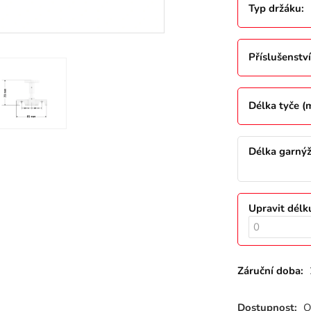
Typ držáku
:
Příslušenství
Délka tyče 
Délka garný
Upravit délk
Záruční doba:
Dostupnost:
O