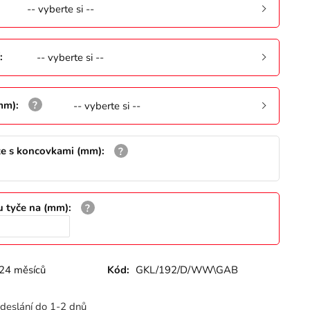
-- vyberte si --
:
-- vyberte si --
(mm)
:
-- vyberte si --
že s koncovkami (mm)
:
u tyče na (mm)
:
24 měsíců
Kód:
GKL/192/D/WW\GAB
deslání do 1-2 dnů