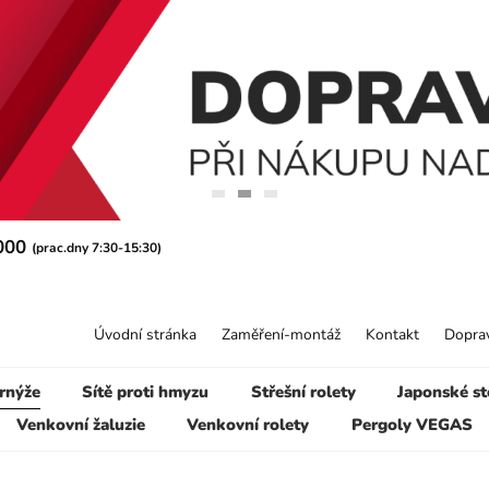
 000
(prac.dny 7:30-15:30)
Úvodní stránka
Zaměření-montáž
Kontakt
Doprav
rnýže
Sítě proti hmyzu
Střešní rolety
Japonské st
Venkovní žaluzie
Venkovní rolety
Pergoly VEGAS