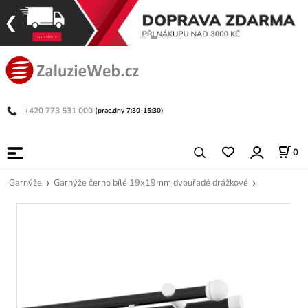
+420 773 531 000
(prac.dny 7:30-15:30)
0
Garnýže
Garnýže černo bílé 19x19mm dvouřadé drážkové