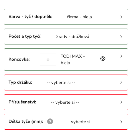
Barva - tyč / doplněk
:
čierna - biela
Počet a typ tyčí
:
2rady - drážková
TODI MAX -
Koncovka
:
biela
Typ držáku
:
-- vyberte si --
Příslušenství
:
-- vyberte si --
Délka tyče (mm)
:
-- vyberte si --