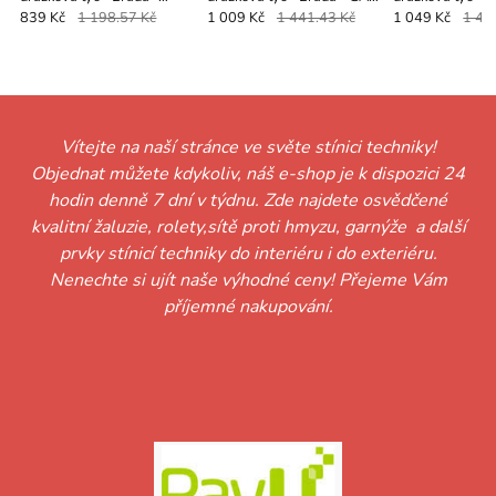
PULLO - bílo černá
- černo bílá
SFERA - černo b
839 Kč
1 198.57 Kč
1 009 Kč
1 441.43 Kč
1 049 Kč
1 49
Vítejte na naší stránce ve světe stínici techniky!
Objednat můžete kdykoliv, náš e-shop je k dispozici 24
hodin denně 7 dní v týdnu. Zde najdete osvědčené
kvalitní žaluzie, rolety,sítě proti hmyzu, garnýže a další
prvky stínicí techniky do interiéru i do exteriéru.
Nenechte si ujít naše výhodné ceny! Přejeme Vám
příjemné nakupování.