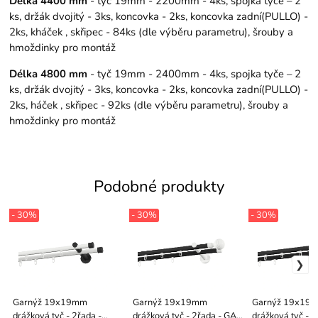
Délka 4400 mm
- tyč 19mm - 2200mm - 4ks, spojka tyče – 2
ks, držák dvojitý - 3ks, koncovka - 2ks, koncovka zadní(PULLO) -
2ks, kháček , skřipec - 84ks (dle výběru parametru), šrouby a
hmoždinky pro montáž
Délka 4800 mm
- tyč 19mm - 2400mm - 4ks, spojka tyče – 2
ks, držák dvojitý - 3ks, koncovka - 2ks, koncovka zadní(PULLO) -
2ks, háček , skřipec - 92ks (dle výběru parametru), šrouby a
hmoždinky pro montáž
Podobné produkty
- 30%
- 30%
- 30%
Garnýž 19x19mm
Garnýž 19x19mm
Garnýž 19x19
drážková tyč - 2řada -
drážková tyč - 2řada - GABI
drážková tyč - 2