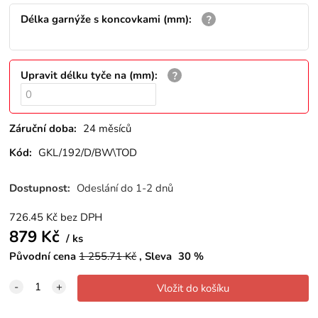
Délka garnýže s koncovkami (mm)
:
Upravit délku tyče na (mm)
:
Záruční doba:
24 měsíců
Kód:
GKL/192/D/BW\TOD
Dostupnost:
Odeslání do 1-2 dnů
726.45
Kč
bez DPH
879
Kč
ks
Původní cena
1 255.71
Kč
Sleva
30
%