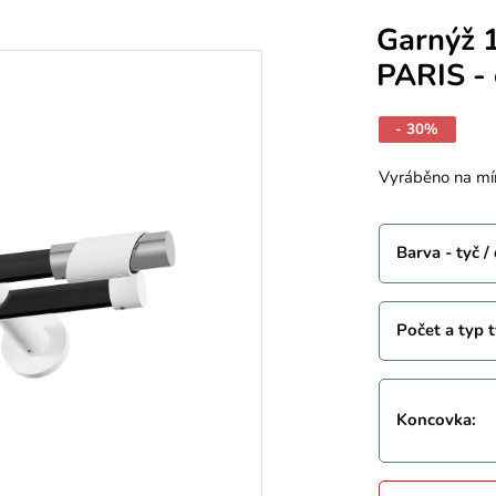
Garnýž 
PARIS - 
- 30%
Vyráběno na mí
Barva - tyč /
Počet a typ t
Koncovka
: