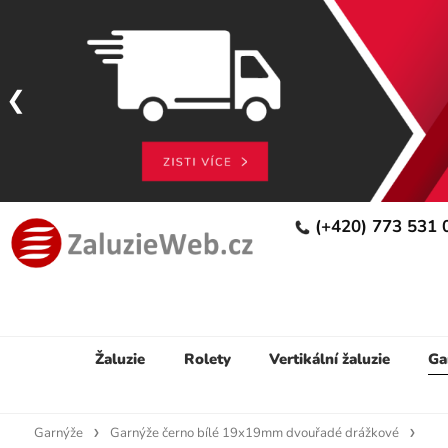
(+420) 773 531
Žaluzie
Rolety
Vertikální žaluzie
Ga
Garnýže
Garnýže černo bílé 19x19mm dvouřadé drážkové