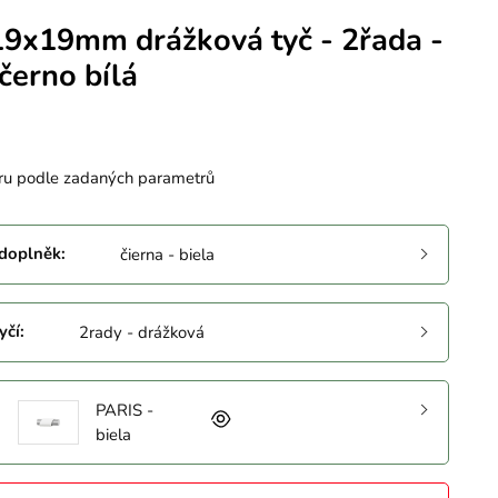
19x19mm drážková tyč - 2řada -
černo bílá
ru podle zadaných parametrů
 doplněk
:
čierna - biela
yčí
:
2rady - drážková
PARIS -
biela