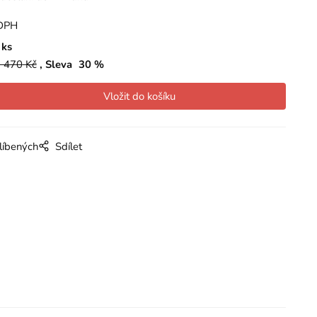
DPH
ks
 470
Kč
Sleva
30
%
líbených
Sdílet