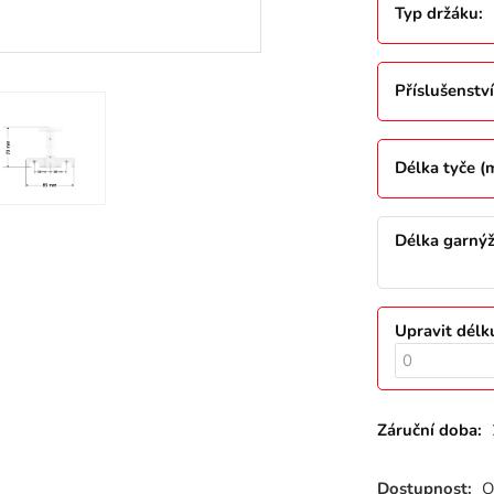
Typ držáku
:
Příslušenství
Délka tyče 
Délka garný
Upravit délk
Záruční doba:
Dostupnost:
O