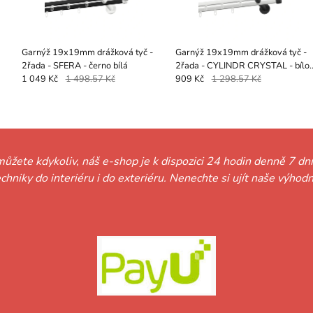
Garnýž 19x19mm drážková tyč -
Garnýž 19x19mm drážková tyč -
2řada - SFERA - černo bílá
2řada - CYLINDR CRYSTAL - bílo
černá
1 049 Kč
1 498.57 Kč
909 Kč
1 298.57 Kč
můžete kdykoliv, náš e-shop je k dispozici 24 hodin denně 7 dní
techniky do interiéru i do exteriéru. Nenechte si ujít naše vý