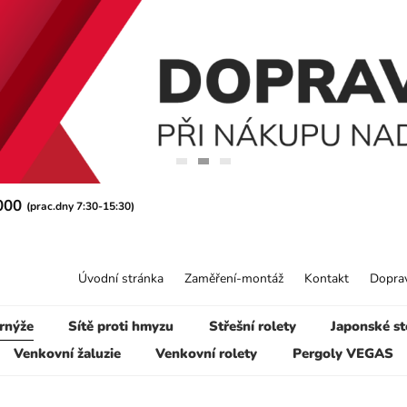
 000
(prac.dny 7:30-15:30)
Úvodní stránka
Zaměření-montáž
Kontakt
Doprav
rnýže
Sítě proti hmyzu
Střešní rolety
Japonské st
Venkovní žaluzie
Venkovní rolety
Pergoly VEGAS