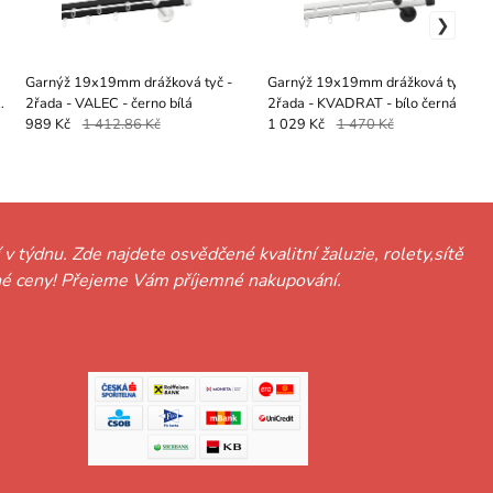
Garnýž 19x19mm drážková tyč -
Garnýž 19x19mm drážková tyč -
2řada - VALEC - černo bílá
2řada - KVADRAT - bílo černá
989 Kč
1 412.86 Kč
1 029 Kč
1 470 Kč
 v týdnu. Zde najdete osvědčené kvalitní žaluzie, rolety,sítě
hodné ceny! Přejeme Vám příjemné nakupování.