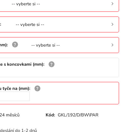
-- vyberte si --
:
-- vyberte si --
(mm)
:
-- vyberte si --
že s koncovkami (mm)
:
u tyče na (mm)
:
24 měsíců
Kód:
GKL/192/D/BW\PAR
deslání do 1-2 dnů