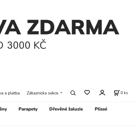
0
ks
a a platba
Zákaznicka sekce
ěny
Parapety
Dřevěné žaluzie
Plissé