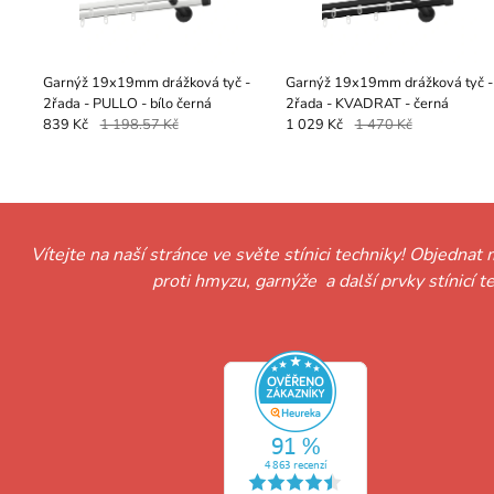
Garnýž 19x19mm drážková tyč -
Garnýž 19x19mm drážková tyč -
2řada - PULLO - bílo černá
2řada - KVADRAT - černá
839 Kč
1 198.57 Kč
1 029 Kč
1 470 Kč
Vítejte na naší stránce ve světe stínici techniky! Objednat 
proti hmyzu, garnýže a další prvky stínicí 