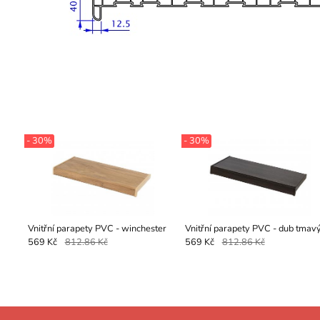
- 30%
- 30%
Vnitřní parapety PVC - winchester
Vnitřní parapety PVC - dub tmav
569 Kč
812.86 Kč
569 Kč
812.86 Kč