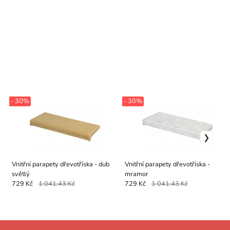
- 30%
- 30%
Vnitřní parapety dřevotříska - dub
Vnitřní parapety dřevotříska -
světlý
mramor
729 Kč
1 041.43 Kč
729 Kč
1 041.43 Kč