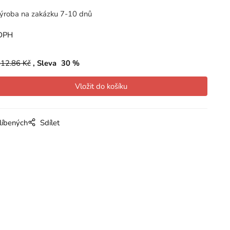
ýroba na zakázku 7-10 dnů
DPH
12.86
Kč
Sleva
30
%
líbených
Sdílet