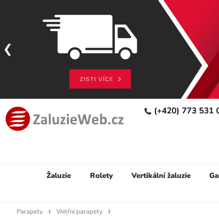
(+420) 773 531
Žaluzie
Rolety
Vertikální žaluzie
Ga
Parapety
Vnitřní parapety