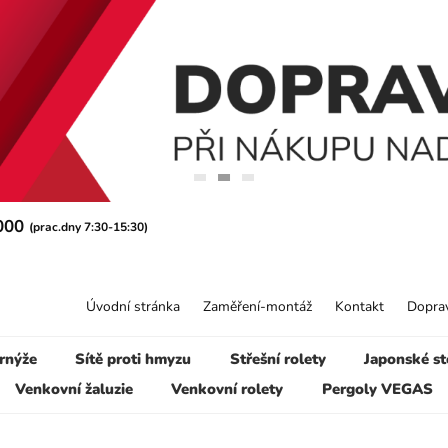
 000
(prac.dny 7:30-15:30)
Úvodní stránka
Zaměření-montáž
Kontakt
Doprav
rnýže
Sítě proti hmyzu
Střešní rolety
Japonské st
Venkovní žaluzie
Venkovní rolety
Pergoly VEGAS