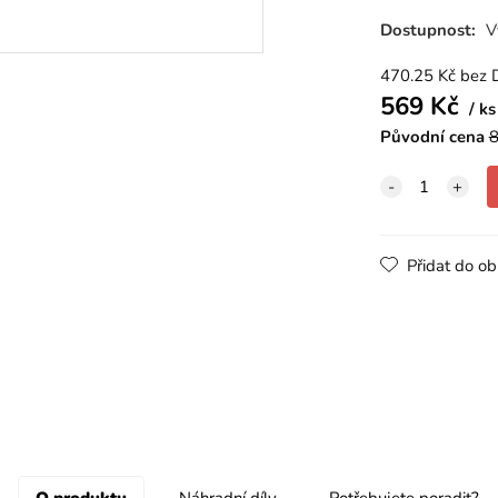
Dostupnost:
V
470.25
Kč
bez 
569
Kč
ks
Původní cena
8
Přidat do ob
O produktu
Náhradní díly
Potřebujete poradit?