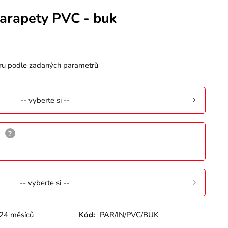
parapety PVC - buk
ru podle zadaných parametrů
-- vyberte si --
-- vyberte si --
24 měsíců
Kód:
PAR/IN/PVC/BUK