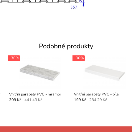
Podobné produkty
- 30%
- 30%
ý
Vnitřní parapety PVC - mramor
Vnitřní parapety PVC - bíla
309 Kč
441.43 Kč
199 Kč
284.29 Kč