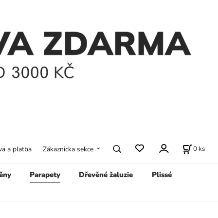
0
ks
a a platba
Zákaznicka sekce
ěny
Parapety
Dřevěné žaluzie
Plissé