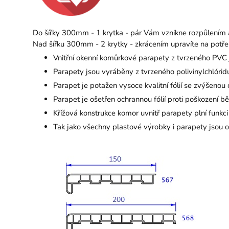
Do šířky 300mm - 1 krytka - pár Vám vznikne rozpůlením 
Nad šířku 300mm - 2 krytky - zkrácením upravíte na potře
Vnitřní okenní komůrkové parapety z tvrzeného PVC
Parapety jsou vyráběny z tvrzeného polivinylchlóridu
Parapet je potažen vysoce kvalitní fólií se zvýšenou 
Parapet je ošetřen ochrannou fólií proti poškození 
Křížová konstrukce komor uvnitř parapety plní funk
Tak jako všechny plastové výrobky i parapety jsou od