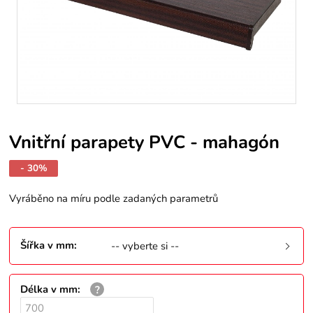
Vnitřní parapety PVC - mahagón
- 30%
Vyráběno na míru podle zadaných parametrů
Šířka v mm
:
-- vyberte si --
Délka v mm
: