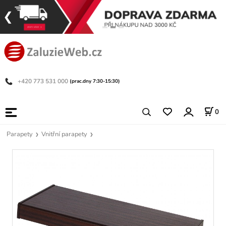
+420 773 531 000
(prac.dny 7:30-15:30)
0
Parapety
Vnitřní parapety