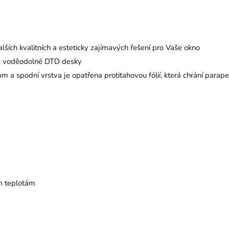
alších kvalitních a esteticky zajímavých řešení pro Vaše okno
 z voděodolné DTD desky
 a spodní vrstva je opatřena protitahovou fólií, která chrání parape
m teplotám