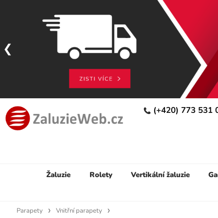
(+420) 773 531
Žaluzie
Rolety
Vertikální žaluzie
Ga
Parapety
Vnitřní parapety