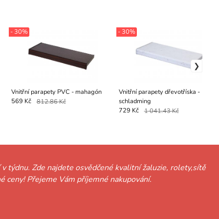
- 30%
- 30%
Vnitřní parapety PVC - mahagón
Vnitřní parapety dřevotříska -
schladming
569 Kč
812.86 Kč
729 Kč
1 041.43 Kč
 v týdnu. Zde najdete osvědčené kvalitní žaluzie, rolety,sítě
hodné ceny! Přejeme Vám příjemné nakupování.