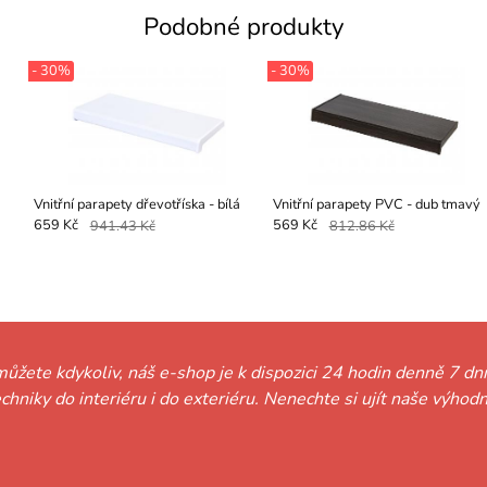
Podobné produkty
- 30%
- 30%
Vnitřní parapety dřevotříska - bílá
Vnitřní parapety PVC - dub tmavý
659 Kč
941.43 Kč
569 Kč
812.86 Kč
můžete kdykoliv, náš e-shop je k dispozici 24 hodin denně 7 dní
techniky do interiéru i do exteriéru. Nenechte si ujít naše vý