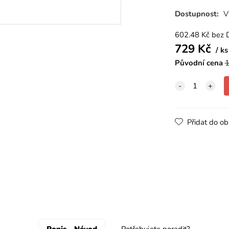
Dostupnost:
V
602.48
Kč
bez 
729
Kč
ks
Původní cena
1
Přidat do ob
Popis - Návod
Potřebujete poradit?