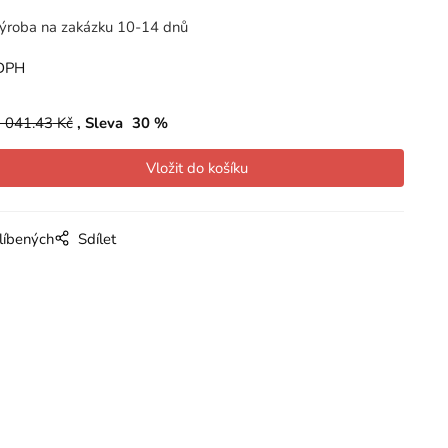
ýroba na zakázku 10-14 dnů
DPH
 041.43
Kč
Sleva
30
%
líbených
Sdílet