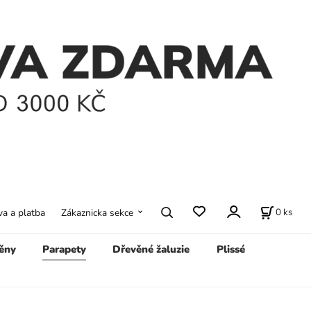
0
ks
a a platba
Zákaznicka sekce
ěny
Parapety
Dřevěné žaluzie
Plissé