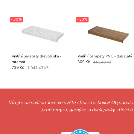
- 30%
- 30%
Vnitřní parapety dřevotříska -
Vnitřní parapety PVC - dub zlatý
mramor
309 Kč
441.43 Kč
729 Kč
1 041.43 Kč
Vítejte na naší stránce ve světe stínici techniky! Objednat 
proti hmyzu, garnýže a další prvky stínicí 