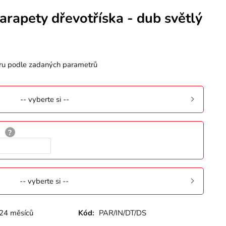
parapety dřevotříska - dub světlý
ru podle zadaných parametrů
-- vyberte si --
-- vyberte si --
24 měsíců
Kód:
PAR/IN/DT/DS