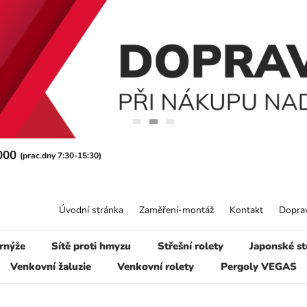
 000
(prac.dny 7:30-15:30)
Úvodní stránka
Zaměření-montáž
Kontakt
Doprav
rnýže
Sítě proti hmyzu
Střešní rolety
Japonské st
Venkovní žaluzie
Venkovní rolety
Pergoly VEGAS