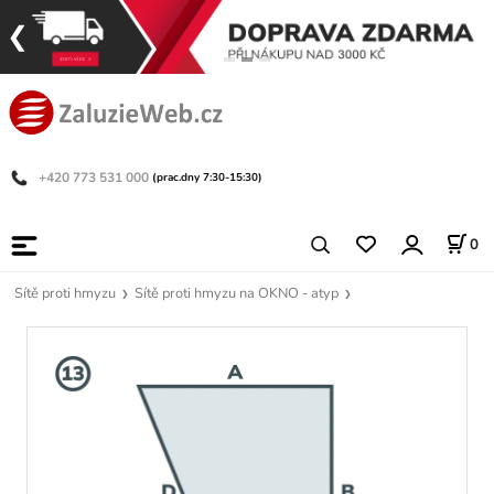
+420 773 531 000
(prac.dny 7:30-15:30)
0
Sítě proti hmyzu
Sítě proti hmyzu na OKNO - atyp