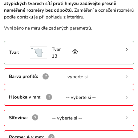
atypických tvarech sítí proti hmyzu zadávejte přesně
naměřené rozměry bez odpočtů.
Zaměření a označení rozměrů
podle obrázku je při pohledu z interiéru.
Vyráběno na míru dle zadaných parametrů.
Tvar
Tvar
:
13
Barva profilů
:
-- vyberte si --
Hloubka v mm
:
-- vyberte si --
Síťovina
:
-- vyberte si --
Rozmer A v mm
: