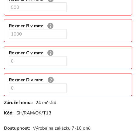
Rozmer B v mm
:
Rozmer C v mm
:
Rozmer D v mm
:
Záruční doba:
24 měsíců
Kód:
SH/RAM/OK/T13
Dostupnost:
Výroba na zakázku 7-10 dnů