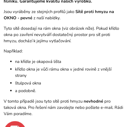
hliníku. Garantujeme kvalitu našich výrobků.
Jsou vyráběny ze stejných profilů jako
Sítě proti hmyzu na
OKNO - pevné
z naší nabídky.
Tyto sítě dosedají na rám okna (viz obrázek níže). Pokud křídlo
okna po zavření nevytváří dostatečný prostor pro síť proti
hmyzu, dochází k jejímu vytlačování.
Například:
na křídle je okapová lišta
křídlo okna je vůči rámu okna v jedné rovině z vnější
strany
štulpová okna
a podobně.
V tomto případě jsou tyto sítě proti hmyzu
nevhodné
pro
taková okna. Pro řešení nám zavolejte nebo pošlete e-mail. Rádi
Vám poradíme.