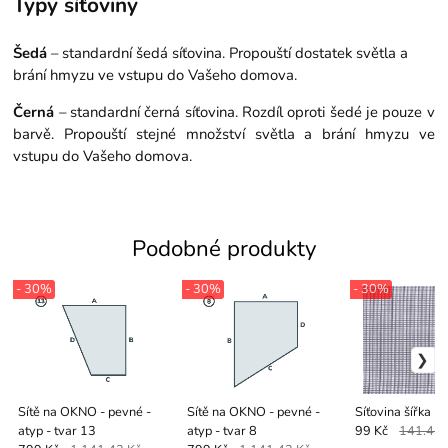
Typy síťoviny
Šedá
– standardní šedá síťovina. Propouští dostatek světla a
brání hmyzu ve vstupu do Vašeho domova.
Černá
– standardní černá síťovina. Rozdíl oproti šedé je pouze v
barvě. Propouští stejné množství světla a brání hmyzu ve
vstupu do Vašeho domova.
Podobné produkty
- 30%
- 30%
- 30%
Sítě na OKNO - pevné -
Sítě na OKNO - pevné -
Síťovina šířka 1
atyp - tvar 13
atyp - tvar 8
99 Kč
141.43 