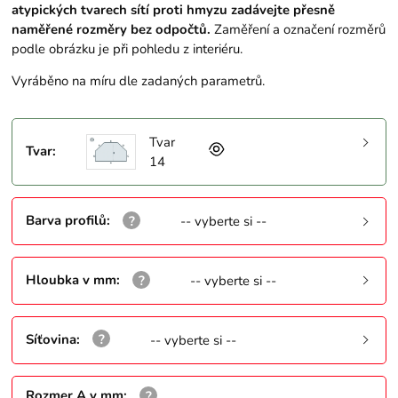
atypických tvarech sítí proti hmyzu zadávejte přesně
naměřené rozměry bez odpočtů.
Zaměření a označení rozměrů
podle obrázku je při pohledu z interiéru.
Vyráběno na míru dle zadaných parametrů.
Tvar
Tvar
:
14
Barva profilů
:
-- vyberte si --
Hloubka v mm
:
-- vyberte si --
Síťovina
:
-- vyberte si --
Rozmer A v mm
: