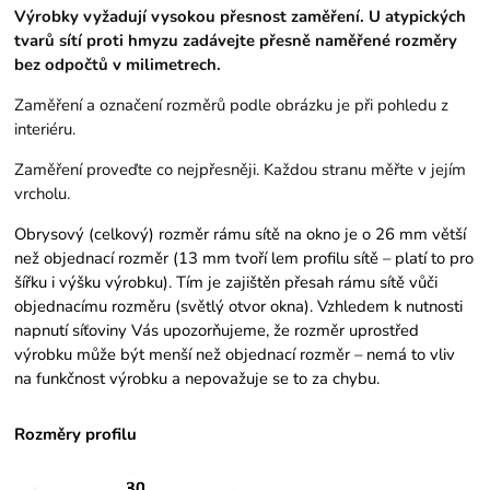
Výrobky vyžadují vysokou přesnost zaměření. U atypických
tvarů sítí proti hmyzu zadávejte přesně naměřené rozměry
bez odpočtů v milimetrech.
Zaměření a označení rozměrů podle obrázku je při pohledu z
interiéru.
Zaměření proveďte co nejpřesněji. Každou stranu měřte v jejím
vrcholu.
Obrysový (celkový) rozměr rámu sítě na okno je o 26 mm větší
než objednací rozměr (13 mm tvoří lem profilu sítě – platí to pro
šířku i výšku výrobku). Tím je zajištěn přesah rámu sítě vůči
objednacímu rozměru (světlý otvor okna). Vzhledem k nutnosti
napnutí síťoviny Vás upozorňujeme, že rozměr uprostřed
výrobku může být menší než objednací rozměr – nemá to vliv
na funkčnost výrobku a nepovažuje se to za chybu.
Rozměry profilu