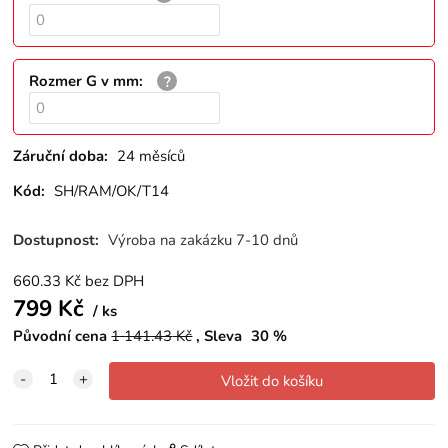
Rozmer G v mm
:
Záruční doba:
24 měsíců
Kód:
SH/RAM/OK/T14
Dostupnost:
Výroba na zakázku 7-10 dnů
660.33
Kč
bez DPH
799
Kč
ks
Původní cena
1 141.43
Kč
Sleva
30
%