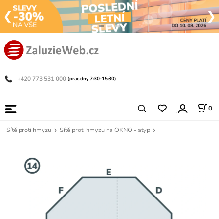
+420 773 531 000
(prac.dny 7:30-15:30)
0
Sítě proti hmyzu
Sítě proti hmyzu na OKNO - atyp