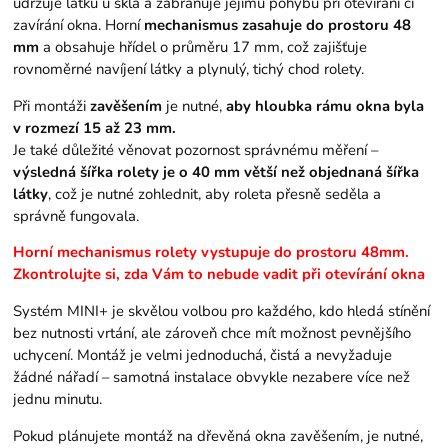
udržuje látku u skla a zabraňuje jejímu pohybu při otevírání či
zavírání okna. Horní
mechanismus zasahuje do prostoru 48
mm
a obsahuje hřídel o průměru 17 mm, což zajišťuje
rovnoměrné navíjení látky a plynulý, tichý chod rolety.
Při montáži
zavěšením
je nutné,
aby hloubka rámu okna byla
v rozmezí 15 až 23 mm.
Je také důležité věnovat pozornost správnému měření –
výsledná šířka rolety je o 40 mm větší než objednaná šířka
látky
, což je nutné zohlednit, aby roleta přesně seděla a
správně fungovala.
Horní mechanismus rolety vystupuje do prostoru 48mm.
Zkontrolujte si, zda Vám to nebude vadit při otevírání okna
Systém MINI+ je skvělou volbou pro každého, kdo hledá stínění
bez nutnosti vrtání, ale zároveň chce mít možnost pevnějšího
uchycení. Montáž je velmi jednoduchá, čistá a nevyžaduje
žádné nářadí – samotná instalace obvykle nezabere více než
jednu minutu.
Pokud plánujete montáž na dřevěná okna zavěšením, je nutné,