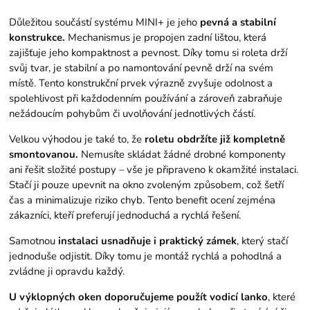
Důležitou součástí systému MINI+ je jeho
pevná a stabilní
konstrukce.
Mechanismus je propojen zadní lištou, která
zajišťuje jeho kompaktnost a pevnost. Díky tomu si roleta drží
svůj tvar, je stabilní a po namontování pevně drží na svém
místě. Tento konstrukční prvek výrazně zvyšuje odolnost a
spolehlivost při každodenním používání a zároveň zabraňuje
nežádoucím pohybům či uvolňování jednotlivých částí.
Velkou výhodou je také to, že
roletu obdržíte již kompletně
smontovanou.
Nemusíte skládat žádné drobné komponenty
ani řešit složité postupy – vše je připraveno k okamžité instalaci.
Stačí ji pouze upevnit na okno zvoleným způsobem, což šetří
čas a minimalizuje riziko chyb. Tento benefit ocení zejména
zákazníci, kteří preferují jednoduchá a rychlá řešení.
Samotnou
instalaci usnadňuje i praktický zámek
, který stačí
jednoduše odjistit. Díky tomu je montáž rychlá a pohodlná a
zvládne ji opravdu každý.
U výklopných oken doporučujeme použít vodicí lanko
, které