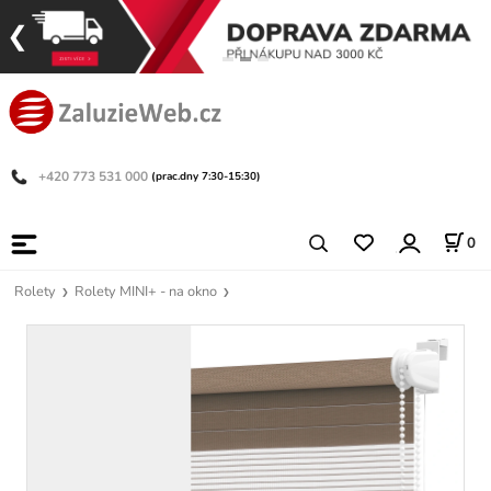
+420 773 531 000
(prac.dny 7:30-15:30)
0
Rolety
Rolety MINI+ - na okno