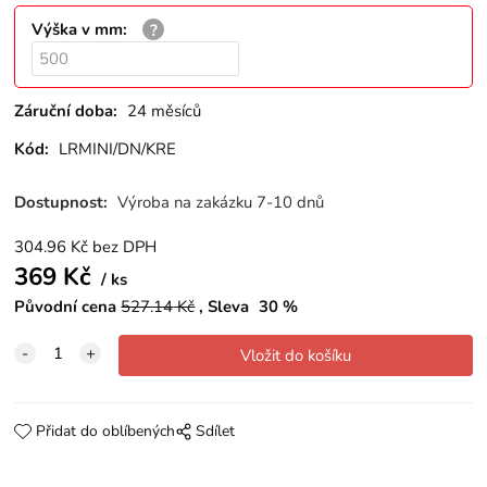
Výška v mm
:
Záruční doba:
24 měsíců
Kód:
LRMINI/DN/KRE
Dostupnost:
Výroba na zakázku 7-10 dnů
304.96
Kč
bez DPH
369
Kč
ks
Původní cena
527.14
Kč
Sleva
30
%
Přidat do oblíbených
Sdílet