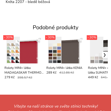
Kréta 2207 - bledě béžová
Podobné produkty
- 30%
- 30%
- 30%
Rolety MINI+ látka
Rolety MINI+ látka KENIA
Rolety MINI+ de
MADAGASKAR THERMO
látka SUMATR
289 Kč
412.86 Kč
(zatemňující)
279 Kč
398.57 Kč
449 Kč
641.43
Vítejte na naší stránce ve světe stínici techniky!