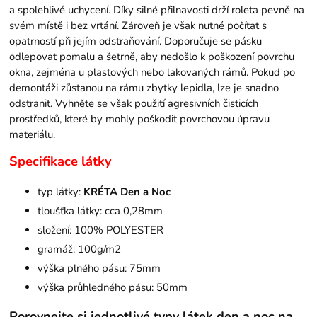
a spolehlivé uchycení. Díky silné přilnavosti drží roleta pevně na
svém místě i bez vrtání. Zároveň je však nutné počítat s
opatrností při jejím odstraňování. Doporučuje se pásku
odlepovat pomalu a šetrně, aby nedošlo k poškození povrchu
okna, zejména u plastových nebo lakovaných rámů. Pokud po
demontáži zůstanou na rámu zbytky lepidla, lze je snadno
odstranit. Vyhněte se však použití agresivních čisticích
prostředků, které by mohly poškodit povrchovou úpravu
materiálu.
Specifikace látky
typ látky:
KRÉTA Den a Noc
tloušťka látky: cca 0,28mm
složení: 100% POLYESTER
gramáž: 100g/m2
výška plného pásu: 75mm
výška průhledného pásu: 50mm
Porovnejte si jednotlivé typy látek den a noc na