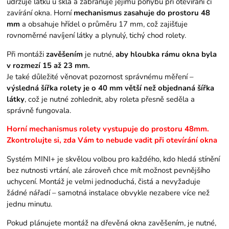
udržuje látku u skla a zabraňuje jejímu pohybu při otevírání či
zavírání okna. Horní
mechanismus zasahuje do prostoru 48
mm
a obsahuje hřídel o průměru 17 mm, což zajišťuje
rovnoměrné navíjení látky a plynulý, tichý chod rolety.
Při montáži
zavěšením
je nutné,
aby hloubka rámu okna byla
v rozmezí 15 až 23 mm.
Je také důležité věnovat pozornost správnému měření –
výsledná šířka rolety je o 40 mm větší než objednaná šířka
látky
, což je nutné zohlednit, aby roleta přesně seděla a
správně fungovala.
Horní mechanismus rolety vystupuje do prostoru 48mm.
Zkontrolujte si, zda Vám to nebude vadit při otevírání okna
Systém MINI+ je skvělou volbou pro každého, kdo hledá stínění
bez nutnosti vrtání, ale zároveň chce mít možnost pevnějšího
uchycení. Montáž je velmi jednoduchá, čistá a nevyžaduje
žádné nářadí – samotná instalace obvykle nezabere více než
jednu minutu.
Pokud plánujete montáž na dřevěná okna zavěšením, je nutné,