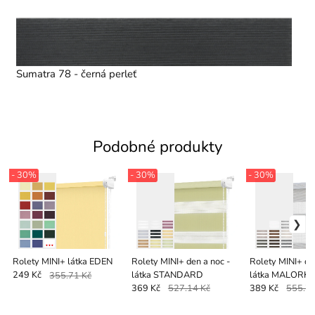
Sumatra 78 - černá perleť
Podobné produkty
- 30%
- 30%
- 30%
Rolety MINI+ látka EDEN
Rolety MINI+ den a noc -
Rolety MINI+ de
látka STANDARD
látka MALORK
249 Kč
355.71 Kč
369 Kč
527.14 Kč
389 Kč
555.71