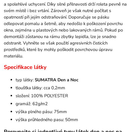
a spolehlivé uchycení. Díky silné přilnavosti drží roleta pevně na
svém místě i bez vrtání. Zároveň je však nutné počítat s
opatrností při jejím odstraňování. Doporučuje se pásku
odlepovat pomalu a šetrně, aby nedošlo k poškození povrchu
okna, zejména u plastových nebo lakovaných rámů. Pokud po
demontáži zůstanou na rámu zbytky lepidla, lze je snadno
odstranit. Vyhněte se však použití agresivních čisticích
prostředků, které by mohly poškodit povrchovou úpravu
materiálu.
Specifikace látky
typ látky:
SUMATRA Den a Noc
tloušťka látky: cca 0,2mm
složení: 100% POLYESTER
gramáž: 62g/m2
výška plného pásu: 75mm
výška průhledného pasu: 50mm
Porovnejte si jednotlivé typy látek den a noc na