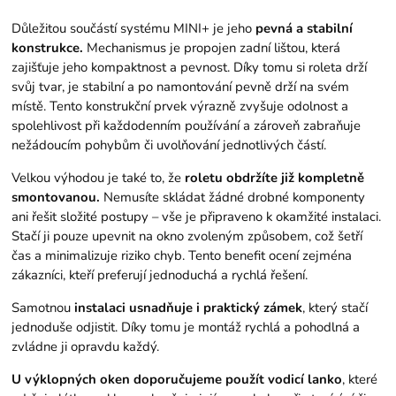
Důležitou součástí systému MINI+ je jeho
pevná a stabilní
konstrukce.
Mechanismus je propojen zadní lištou, která
zajišťuje jeho kompaktnost a pevnost. Díky tomu si roleta drží
svůj tvar, je stabilní a po namontování pevně drží na svém
místě. Tento konstrukční prvek výrazně zvyšuje odolnost a
spolehlivost při každodenním používání a zároveň zabraňuje
nežádoucím pohybům či uvolňování jednotlivých částí.
Velkou výhodou je také to, že
roletu obdržíte již kompletně
smontovanou.
Nemusíte skládat žádné drobné komponenty
ani řešit složité postupy – vše je připraveno k okamžité instalaci.
Stačí ji pouze upevnit na okno zvoleným způsobem, což šetří
čas a minimalizuje riziko chyb. Tento benefit ocení zejména
zákazníci, kteří preferují jednoduchá a rychlá řešení.
Samotnou
instalaci usnadňuje i praktický zámek
, který stačí
jednoduše odjistit. Díky tomu je montáž rychlá a pohodlná a
zvládne ji opravdu každý.
U výklopných oken doporučujeme použít vodicí lanko
, které