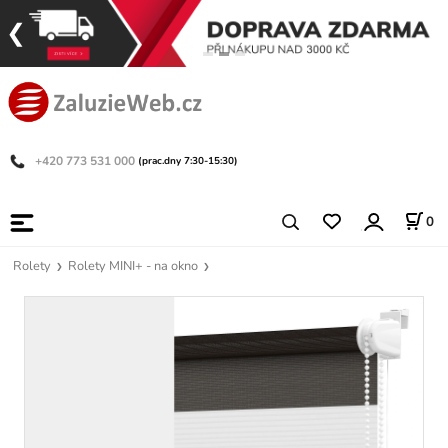
+420 773 531 000
(prac.dny 7:30-15:30)
0
Rolety
Rolety MINI+ - na okno