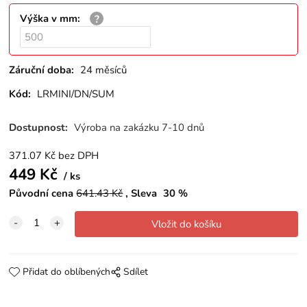
Výška v mm
:
Záruční doba:
24 měsíců
Kód:
LRMINI/DN/SUM
Dostupnost:
Výroba na zakázku 7-10 dnů
371.07
Kč
bez DPH
449
Kč
ks
Původní cena
641.43
Kč
Sleva
30
%
Přidat do oblíbených
Sdílet