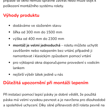
případě se okno nemusí správně zavírat nebo může dojít k
poškození montážního systému rolety.
Výhody produktu
dodáváme ve složeném stavu
šířka od 300 mm do 1500 mm
výška od 400 mm do 2300 mm
montáž je velmi jednoduchá
– roletu můžete uchytit
zavěšením nebo nalepením bez vrtání, případně ji
namontovat i klasickým způsobem pomocí vrtání
pro výklopná okna doporučujeme provedení s vodicím
lankem
nejširší výběr látek jedině u nás
Důležitá upozornění při montáži lepením
Při instalaci pomocí lepicí pásky je dobré vědět, že použitá
páska má velmi vysokou pevnost a je navržena pro dlouhodobé
a spolehlivé uchycení. Díky silné přilnavosti drží roleta pevně na