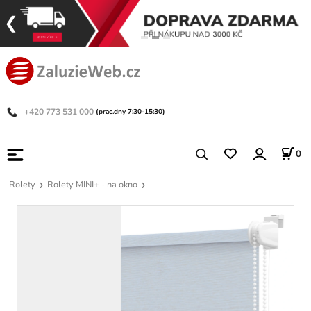
+420 773 531 000
(prac.dny 7:30-15:30)
0
Rolety
Rolety MINI+ - na okno