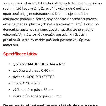
a spolehlivé uchycení. Díky silné přilnavosti drží roleta pevně na
svém místě i bez vrtání. Zároveň je však nutné počítat s
opatrností při jejím odstraňování. Doporučuje se pásku
odlepovat pomalu a šetrně, aby nedošlo k poškození povrchu
okna, zejména u plastových nebo lakovaných rámů. Pokud po
demontáži zůstanou na rámu zbytky lepidla, lze je snadno
odstranit. Vyhněte se však použití agresivních čisticích
prostředků, které by mohly poškodit povrchovou úpravu
materiálu.
Specifikace látky
typ látky:
MAURICIUS Den a Noc
tloušťka látky: cca 0,40mm
složení: 100% POLYESTER
gramáž: 107g/m2
výška plného pásu: 75mm
výška průhledného pásu: 50mm
Porovnejte si jednotlivé typy látek den a noc na