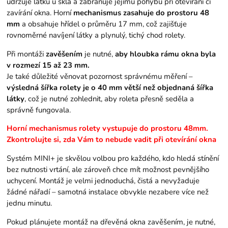
udržuje látku u skla a zabraňuje jejímu pohybu při otevírání či
zavírání okna. Horní
mechanismus zasahuje do prostoru 48
mm
a obsahuje hřídel o průměru 17 mm, což zajišťuje
rovnoměrné navíjení látky a plynulý, tichý chod rolety.
Při montáži
zavěšením
je nutné,
aby hloubka rámu okna byla
v rozmezí 15 až 23 mm.
Je také důležité věnovat pozornost správnému měření –
výsledná šířka rolety je o 40 mm větší než objednaná šířka
látky
, což je nutné zohlednit, aby roleta přesně seděla a
správně fungovala.
Horní mechanismus rolety vystupuje do prostoru 48mm.
Zkontrolujte si, zda Vám to nebude vadit při otevírání okna
Systém MINI+ je skvělou volbou pro každého, kdo hledá stínění
bez nutnosti vrtání, ale zároveň chce mít možnost pevnějšího
uchycení. Montáž je velmi jednoduchá, čistá a nevyžaduje
žádné nářadí – samotná instalace obvykle nezabere více než
jednu minutu.
Pokud plánujete montáž na dřevěná okna zavěšením, je nutné,