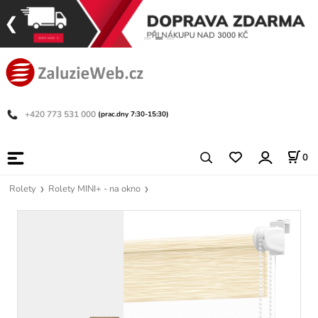
+420 773 531 000
(prac.dny 7:30-15:30)
0
Rolety
Rolety MINI+ - na okno