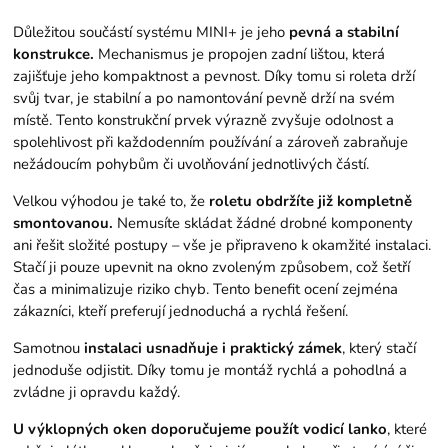
Důležitou součástí systému MINI+ je jeho
pevná a stabilní
konstrukce.
Mechanismus je propojen zadní lištou, která
zajišťuje jeho kompaktnost a pevnost. Díky tomu si roleta drží
svůj tvar, je stabilní a po namontování pevně drží na svém
místě. Tento konstrukční prvek výrazně zvyšuje odolnost a
spolehlivost při každodenním používání a zároveň zabraňuje
nežádoucím pohybům či uvolňování jednotlivých částí.
Velkou výhodou je také to, že
roletu obdržíte již kompletně
smontovanou.
Nemusíte skládat žádné drobné komponenty
ani řešit složité postupy – vše je připraveno k okamžité instalaci.
Stačí ji pouze upevnit na okno zvoleným způsobem, což šetří
čas a minimalizuje riziko chyb. Tento benefit ocení zejména
zákazníci, kteří preferují jednoduchá a rychlá řešení.
Samotnou
instalaci usnadňuje i praktický zámek
, který stačí
jednoduše odjistit. Díky tomu je montáž rychlá a pohodlná a
zvládne ji opravdu každý.
U výklopných oken doporučujeme použít vodicí lanko
, které