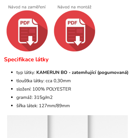
Specifikace látky
typ látky:
KAMERUN BO - zatemňující (pogumovaná)
tloušťka látky: cca 0,30mm
složení: 100% POLYESTER
gramáž: 315g/m2
šířka látek: 127mm/89mm