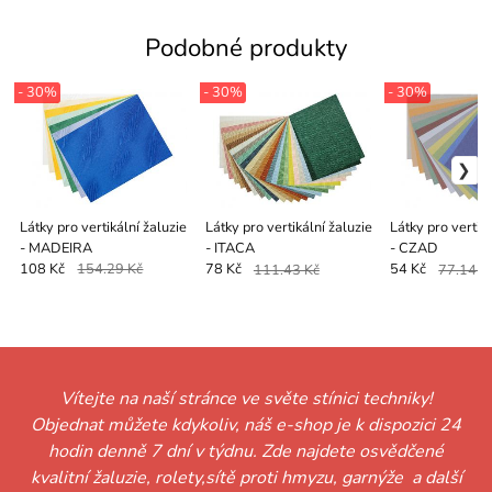
Podobné produkty
- 30%
- 30%
- 30%
Látky pro vertikální žaluzie
Látky pro vertikální žaluzie
Látky pro vertiká
- MADEIRA
- ITACA
- CZAD
108 Kč
154.29 Kč
78 Kč
111.43 Kč
54 Kč
77.14 K
Vítejte na naší stránce ve světe stínici techniky!
Objednat můžete kdykoliv, náš e-shop je k dispozici 24
hodin denně 7 dní v týdnu. Zde najdete osvědčené
kvalitní žaluzie, rolety,sítě proti hmyzu, garnýže a další