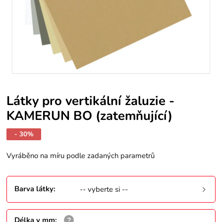
Látky pro vertikální žaluzie -
KAMERUN BO (zatemňující)
- 30%
Vyráběno na míru podle zadaných parametrů
Barva látky
:
-- vyberte si --
Délka v mm
: