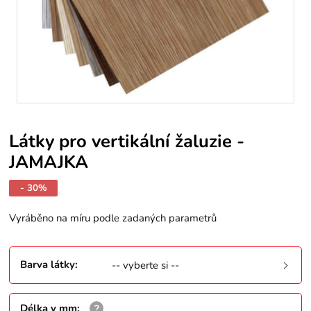
Látky pro vertikální žaluzie -
JAMAJKA
- 30%
Vyráběno na míru podle zadaných parametrů
Barva látky
:
-- vyberte si --
Délka v mm
: