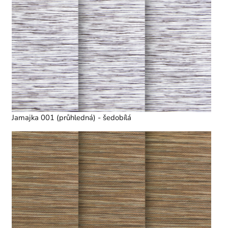
Jamajka 001 (průhledná) - šedobílá