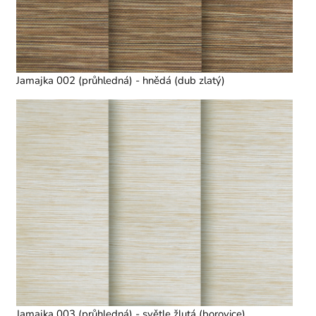
Jamajka 002 (průhledná) - hnědá (dub zlatý)
Jamajka 003 (průhledná) - světle žlutá (borovice)