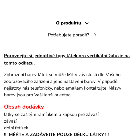
O produktu
Potřebujete poradit?
Porovnejte si jednotlivé typy látek pro vertikální žaluzie na
tomto odkazu.
Zobrazení barev látek se může lišit v závislosti dle Vašeho
zobrazovacího zařízení a jeho nastavení barev. V případě
nejistoty nás telefonicky, nebo emailem kontaktujte. Názvy
barev jsou pro Vaši lepší orientaci.
Obsah dodávky
látky se zašitým ramínkem a kapsou pro závaží
závaží
dolní řetízek
!!! MĚŘTE A ZADÁVEJTE POUZE DÉLKU LÁTKY !!!