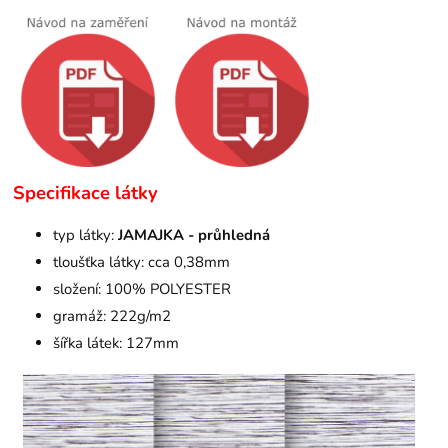
Specifikace látky
typ látky:
JAMAJKA
- průhledná
tloušťka látky: cca 0,38mm
složení: 100% POLYESTER
gramáž: 222g/m2
šířka látek: 127mm