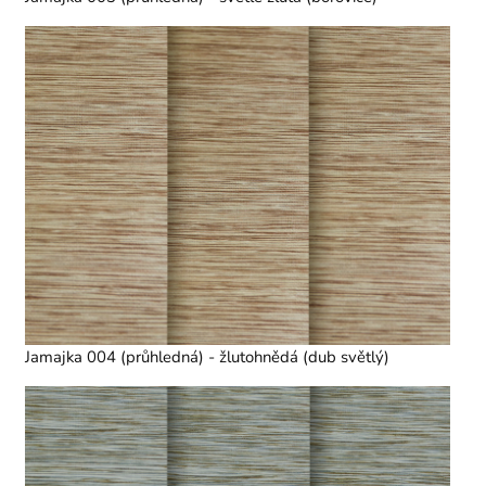
Jamajka 004 (průhledná) - žlutohnědá (dub světlý)